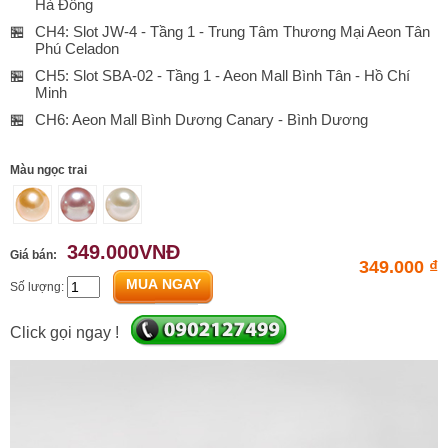
Hà Đông
🏪
CH4: Slot JW-4 - Tầng 1 - Trung Tâm Thương Mại Aeon Tân
Phú Celadon
🏪
CH5: Slot SBA-02 - Tầng 1 - Aeon Mall Bình Tân - Hồ Chí
Minh
🏪
CH6: Aeon Mall Bình Dương Canary - Bình Dương
Màu ngọc trai
349.000VNĐ
Giá bán:
349.000 ₫
MUA NGAY
Số lượng:
Click gọi ngay !