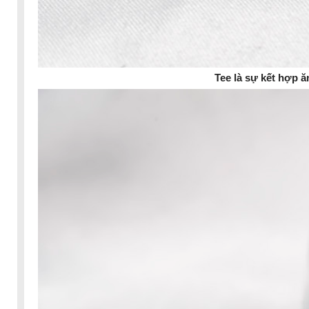
Tee là sự kết hợp ă