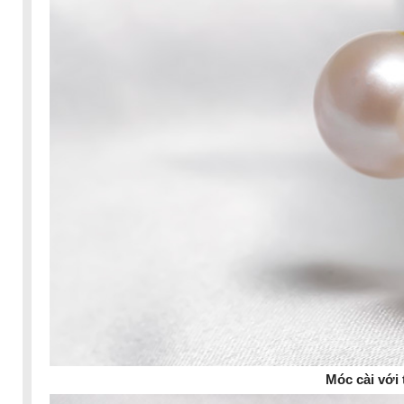
Móc cài với t