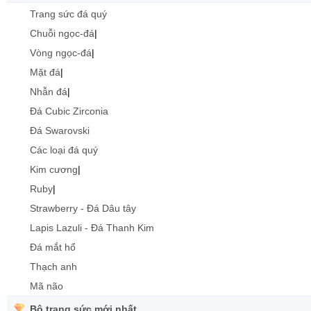
Trang sức đá quý
Chuỗi ngọc-đá
|
Vòng ngọc-đá
|
Mặt đá
|
Nhẫn đá
|
Đá Cubic Zirconia
Đá Swarovski
Các loại đá quý
Kim cương
|
Ruby
|
Strawberry - Đá Dâu tây
Lapis Lazuli - Đá Thanh Kim
Đá mắt hổ
Thạch anh
Mã não
Bộ trang sức mới nhất