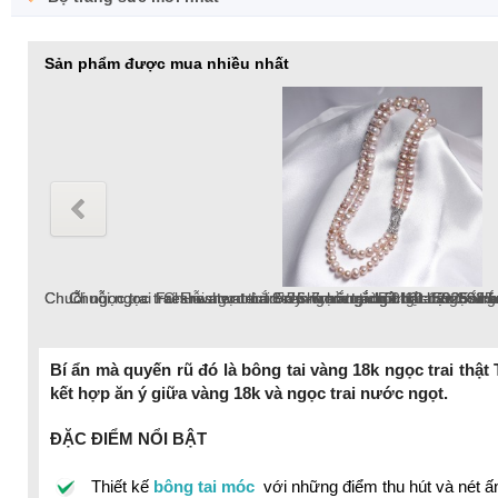
Sản phẩm được mua nhiều nhất
Chuỗi ngọc trai Freshwater tròn 8-9mm hồng chốt bạc S925 xi b
Lắc tay ngọc trai Freshwater tròn 10-11mm trắng
Lắc tay ngọc trai Freshwater tròn 6-7mm trắng v
Bông tai ngọc trai Freshwater tròn 9-10mm trắn
Dây chuyền ngọc trai Freshwater tròn 6-7mm v
Chuỗi ngọc trai Freshwater tròn 9-10 mm trắng
Bí ẩn mà quyến rũ đó là bông tai vàng 18k ngọc trai thật 
kết hợp ăn ý giữa vàng 18k và ngọc trai nước ngọt.
chuỗi ngọc trai
ĐẶC ĐIỂM NỔI BẬT
Thiết kế
bông tai móc
với những điểm thu hút và nét ấn