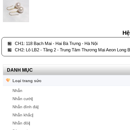
Hệ
🏪
CH1: 118 Bạch Mai - Hai Bà Trưng - Hà Nội
🏪
CH2: Lô LB2 - Tầng 2 - Trung Tâm Thương Mại Aeon Long B
DANH MỤC
Loại trang sức
Nhẫn
Nhẫn cưới
|
Nhẫn đính đá
|
Nhẫn khắc
|
Nhẫn đôi
|