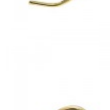
Mã hàng:69821048