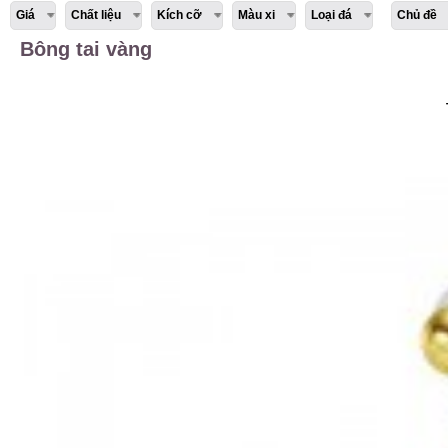
Giá
Chất liệu
Kích cỡ
Màu xi
Loại đá
Chủ đề
Bông tai vàng