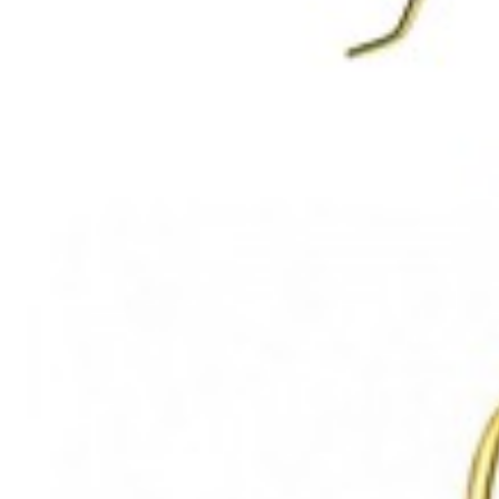
Mã hàng:69821030