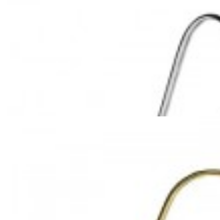
Mã hàng:69821136