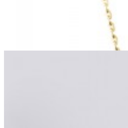
Mã hàng:69461061