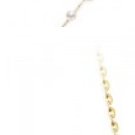
Mã hàng:69841026