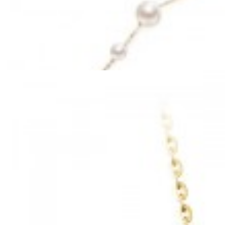
Mã hàng:69841026