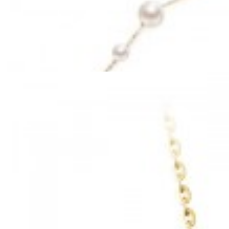
Mã hàng:69841026