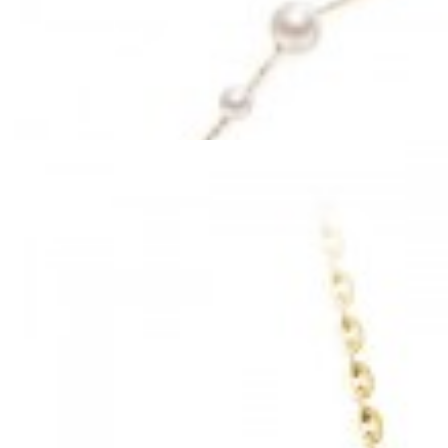
Mã hàng:69841026