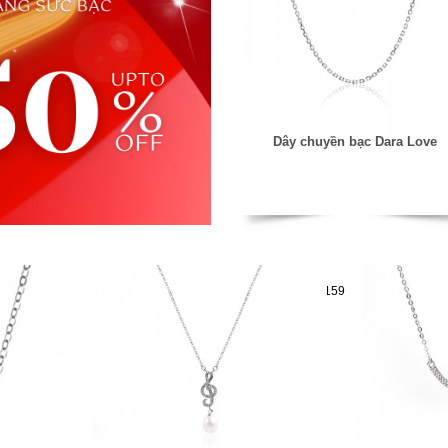
Dây chuyền bạc Dara Love
Mã hàng:29041159