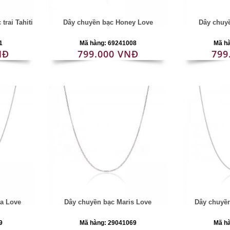
trai Tahiti
Dây chuyền bạc Honey Love
Dây chuyề
1
Mã hàng: 69241008
Mã h
NĐ
799.000 VNĐ
799
ta Love
Dây chuyền bạc Maris Love
Dây chuyền
9
Mã hàng: 29041069
Mã h