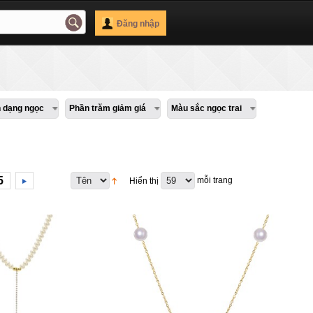
Đăng nhập
h dạng ngọc
Phần trăm giảm giá
Màu sắc ngọc trai
5
mỗi trang
Hiển thị