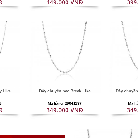
Đ
449.000 VNĐ
399
y Like
Dây chuyền bạc Break Like
Dây chuyền
6
Mã hàng: 29041137
Mã h
Đ
349.000 VNĐ
349