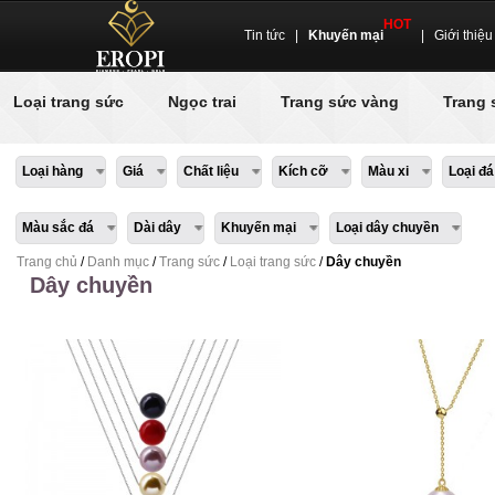
HOT
Tin tức
|
Khuyến mại
|
Giới thiệu
Loại trang sức
Ngọc trai
Trang sức vàng
Trang 
Loại hàng
Giá
Chất liệu
Kích cỡ
Màu xi
Loại đá
Màu sắc đá
Dài dây
Khuyến mại
Loại dây chuyền
Trang chủ
/
Danh mục
/
Trang sức
/
Loại trang sức
/
Dây chuyền
Dây chuyền