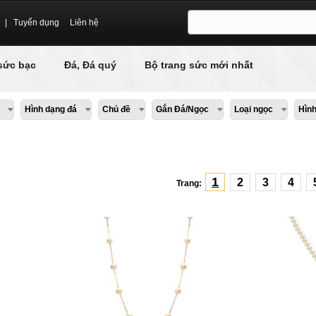
|
Tuyển dụng
Liên hệ
sức bạc
Đá, Đá quý
Bộ trang sức mới nhất
Hình dạng đá
Chủ đề
Gắn Đá/Ngọc
Loại ngọc
Hìn
1
2
3
4
Trang: