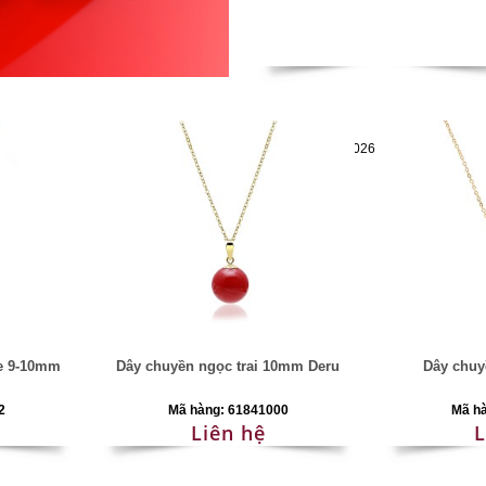
Mã hàng:69841026
te 9-10mm
Dây chuyền ngọc trai 10mm Deru
Dây chuy
2
Mã hàng: 61841000
Mã h
Liên hệ
L