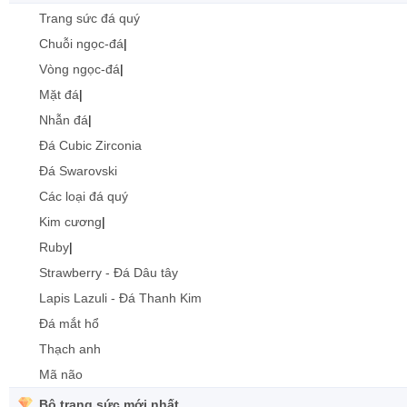
Trang sức đá quý
Chuỗi ngọc-đá
|
Vòng ngọc-đá
|
Mặt đá
|
Nhẫn đá
|
Đá Cubic Zirconia
Đá Swarovski
Các loại đá quý
Kim cương
|
Ruby
|
Strawberry - Đá Dâu tây
Lapis Lazuli - Đá Thanh Kim
Đá mắt hổ
Thạch anh
Mã não
Bộ trang sức mới nhất