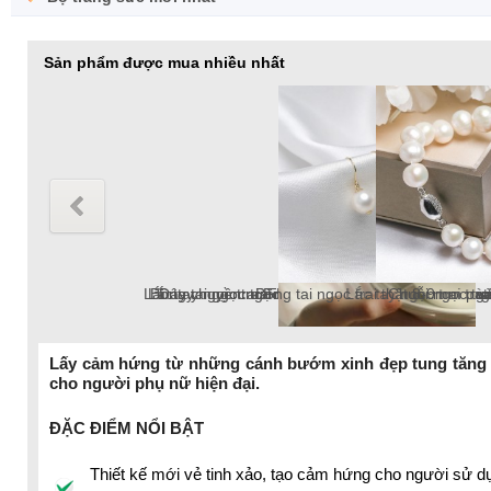
Sản phẩm được mua nhiều nhất
Chuỗi ngọc trai Freshwater tròn 5-6mm trắng chốt bạc S925 
Lắc tay ngọc trai Freshwater tròn 6-7mm trắng v
Dây chuyền ngọc trai Freshwater tròn 6-7mm v
Lắc tay ngọc trai tròn 10-12mm tr
Bông tai ngọc trai thật 8-9mm pat
Chuỗi ngọc trai Freshwater 
Lấy cảm hứng từ những cánh bướm xinh đẹp tung tăng 
cho người phụ nữ hiện đại.
chuỗi ngọc trai Freshwater 18k, ngọc trai tròn
ĐẶC ĐIỂM NỔI BẬT
Thiết kế mới vẻ tinh xảo, tạo cảm hứng cho người sử 