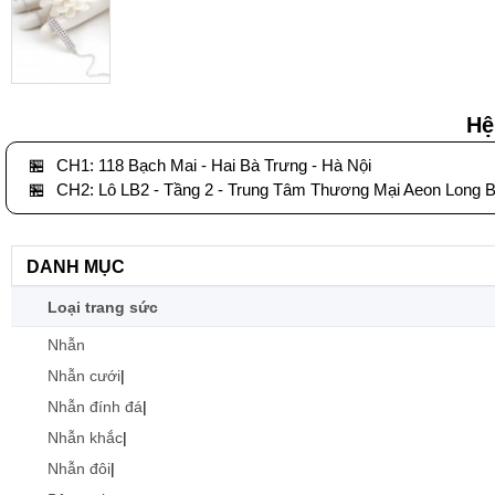
Hệ
🏪
CH1: 118 Bạch Mai - Hai Bà Trưng - Hà Nội
🏪
CH2: Lô LB2 - Tầng 2 - Trung Tâm Thương Mại Aeon Long B
DANH MỤC
Loại trang sức
Nhẫn
Nhẫn cưới
|
Nhẫn đính đá
|
Nhẫn khắc
|
Nhẫn đôi
|