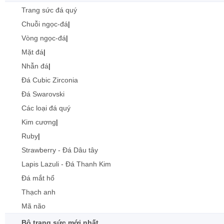
Trang sức đá quý
Chuỗi ngọc-đá
|
Vòng ngọc-đá
|
Mặt đá
|
Nhẫn đá
|
Đá Cubic Zirconia
Đá Swarovski
Các loại đá quý
Kim cương
|
Ruby
|
Strawberry - Đá Dâu tây
Lapis Lazuli - Đá Thanh Kim
Đá mắt hổ
Thạch anh
Mã não
Bộ trang sức mới nhất