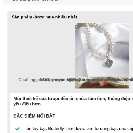
Sản phẩm được mua nhiều nhất
Chuỗi ngọc trai Freshwater tròn 5-6mm trắng chốt bạc S925 
Lắc tay ngọc trai Freshwater tròn 6-7mm trắng v
Dây chuyền ngọc trai Freshwater tròn 6-7mm v
Lắc tay ngọc trai tròn 10-12mm tr
Bông tai ngọc trai thật 8-9mm pat
Chuỗi ngọc trai Freshwater 
Mỗi thiết kế của Eropi đều ẩn chứa tâm tình, thông điệp 
yểu điệu hơn.
chuỗi ngọc trai Freshwater 18k, ngọc trai tròn
ĐẶC ĐIỂM NỔI BẬT
Lắc tay bạc Butterfly Like được làm từ dòng bạc cao c