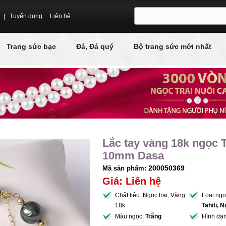
|
Tuyển dụng
Liên hệ
Trang sức bạc
Đá, Đá quý
Bộ trang sức mới nhất
Lắc tay vàng 18k ngọc Ta
10mm Dasa
200050369
Mã sản phẩm:
Giá: Liên hệ
Chất liệu: Ngọc trai, Vàng
Loại ng
18k
Tahiti, N
Màu ngọc:
Trắng
Hình dạ