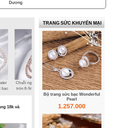
Dương
TRANG SỨC KHUYẾN MẠI
ater
Chuỗi ngọc trai Freshwater
Bông tai ngọc trai Freshwater
t bạc
tròn 8-9mm hồng chốt bạc
tròn 9-10mm trắng vàng 18k
Bộ trang sức bạc Wonderful
S925 xi bạch kim gắn đá CZ
Grace
Pearl
trắng 2 tầng
1.257.000
àng 18k và