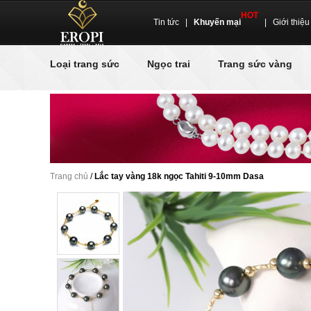
HOT
Tin tức
|
Khuyến mại
|
Giới thiệu
Loại trang sức
Ngọc trai
Trang sức vàng
Trang chủ
/
Lắc tay vàng 18k ngọc Tahiti 9-10mm Dasa