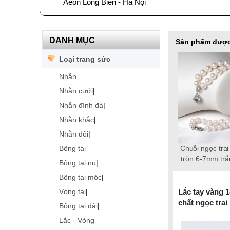
Aeon Long Biên - Hà Nội
DANH MỤC
Sản phẩm được
Loại trang sức
Nhẫn
Nhẫn cưới
|
Nhẫn đính đá
|
Nhẫn khắc
|
Nhẫn đôi
|
Bông tai
chuỗi ngọc trai Freshwater 18k,
Lắc tay ngọc trai tròn 10-12mm
Bông tai ngọc trai thật 8-9mm
Lắc tay ngọc trai Freshwater
Chuỗi ngọc trai Freshwater
Dây chuyền ngọc trai
Chuỗi ngọc tra
ngọc trai tròn 3-4mm Elegance
Freshwater tròn 6-7mm vàng
tròn 6-7mm trắng vàng 18k
tròn 5-6mm trắng chốt bạc
trắng
patty
tròn 6-7mm trắ
Bông tai nụ
|
S925 xi bạch kim gắn đá CZ
18k Empire
Timeless
S925 xi bạch k
Bông tai móc
|
trắng
trắn
Lắc tay vàng 
Vòng tai
|
chất ngọc trai 
Bông tai dài
|
Lắc - Vòng