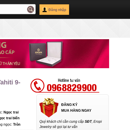
Đăng nhập
hiti 9-
ĐĂNG KÝ
MUA HÀNG NGAY
ọc:
Ngọc trai
gọc trai biển
Quý khách chỉ cần cung cấp
SĐT
, Eropi
ng ngọc:
Tròn
Jewelry sẽ gọi lại tư vấn