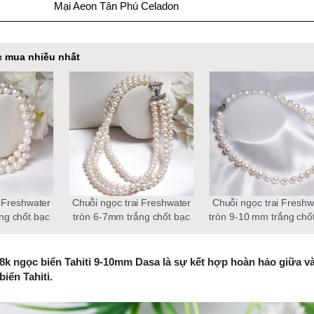
Mại Aeon Tân Phú Celadon
 mua nhiều nhất
i Freshwater
Chuỗi ngọc trai Freshwater
Chuỗi ngọc trai Freshw
ng chốt bạc
tròn 6-7mm trắng chốt bạc
tròn 9-10 mm trắng chố
im gắn đá CZ
S925 xi bạch kim gắn đá CZ
S925
g
trắng 3 tầng
18k ngọc biển Tahiti 9-10mm Dasa là sự kết hợp hoàn hảo giữa v
biển Tahiti.