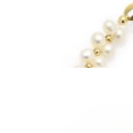
Mã hàng:69851010