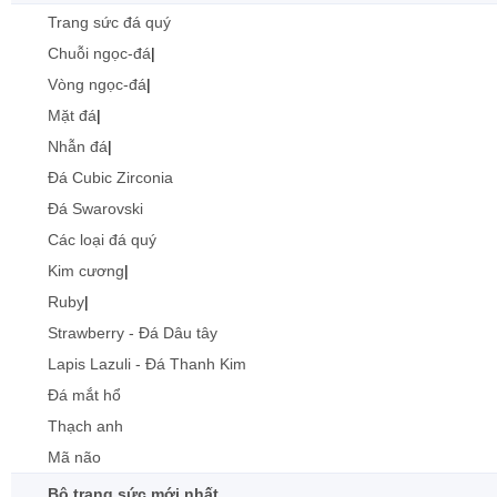
Trang sức đá quý
Chuỗi ngọc-đá
|
Vòng ngọc-đá
|
Mặt đá
|
Nhẫn đá
|
Đá Cubic Zirconia
Đá Swarovski
Các loại đá quý
Kim cương
|
Ruby
|
Strawberry - Đá Dâu tây
Lapis Lazuli - Đá Thanh Kim
Đá mắt hổ
Thạch anh
Mã não
Bộ trang sức mới nhất