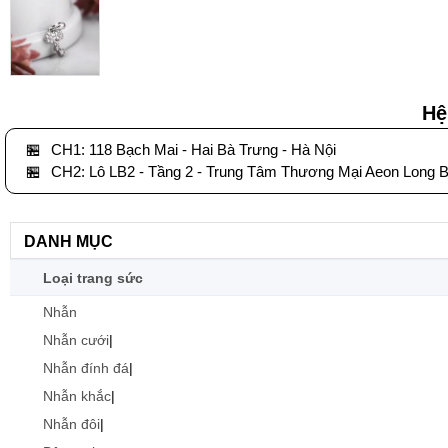
Hệ
🏪
CH1: 118 Bạch Mai - Hai Bà Trưng - Hà Nội
🏪
CH2: Lô LB2 - Tầng 2 - Trung Tâm Thương Mại Aeon Long B
DANH MỤC
Loại trang sức
Nhẫn
Nhẫn cưới
|
Nhẫn đính đá
|
Nhẫn khắc
|
Nhẫn đôi
|