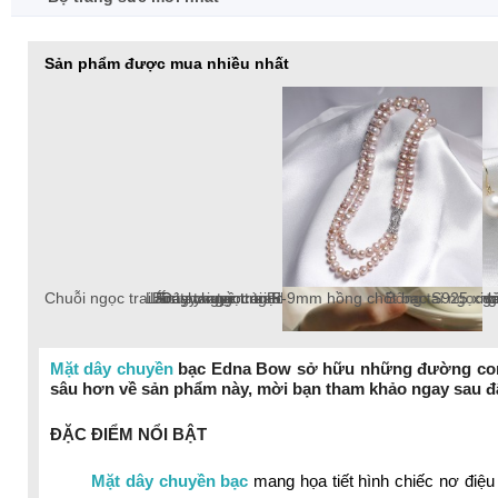
Sản phẩm được mua nhiều nhất
Chuỗi ngọc trai Freshwater tròn 5-6mm trắng chốt bạc S925
Lắc tay ngọc trai Freshwater tròn 10-11mm trắng
Lắc tay ngọc trai Freshwater tròn 6-7mm trắng v
Dây chuyền ngọc trai Freshwater tròn 6-7mm v
Lắc tay ngọc trai tròn 10-12mm tr
Bông tai ngọc trai thật 8-9mm pat
Chuỗi ngọc trai Freshwater
Mặt dây chuyền
bạc Edna Bow sở hữu những đường cong m
sâu hơn về sản phẩm này, mời bạn tham khảo ngay sau đ
chuỗi ngọc trai Freshwater 18k, ngọc trai tròn
ĐẶC ĐIỂM NỔI BẬT
Mặt dây chuyền bạc
mang họa tiết hình chiếc nơ điệ