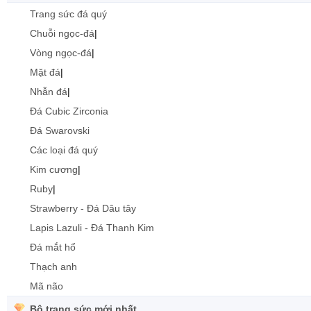
Trang sức đá quý
Chuỗi ngọc-đá
|
Vòng ngọc-đá
|
Mặt đá
|
Nhẫn đá
|
Đá Cubic Zirconia
Đá Swarovski
Các loại đá quý
Kim cương
|
Ruby
|
Strawberry - Đá Dâu tây
Lapis Lazuli - Đá Thanh Kim
Đá mắt hổ
Thạch anh
Mã não
Bộ trang sức mới nhất