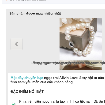
Sản phẩm được mua nhiều nhất
Chuỗi ngọc trai Freshwater tròn 5-6mm trắng chốt bạc S925 
Lắc tay ngọc trai Freshwater tròn 6-7mm trắng v
Dây chuyền ngọc trai Freshwater tròn 6-7mm v
Lắc tay ngọc trai tròn 10-12mm tr
Bông tai ngọc trai thật 8-9mm pat
Chuỗi ngọc trai Freshwater 
Mặt dây chuyền bạc
ngọc trai Allvin Love là sự hội tụ củ
tình cảm yêu mến của các khách hàng.
chuỗi ngọc trai Freshwater 18k, ngọc trai tròn
ĐẶC ĐIỂM NỔI BẬT
Phía trên viên ngọc trai là tạo hình họa tiết nạm đá l