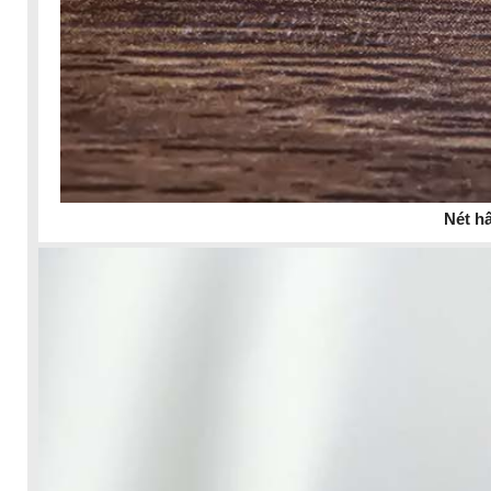
Nét h