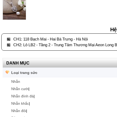
Hệ
🏪
CH1: 118 Bạch Mai - Hai Bà Trưng - Hà Nội
🏪
CH2: Lô LB2 - Tầng 2 - Trung Tâm Thương Mại Aeon Long B
DANH MỤC
Loại trang sức
Nhẫn
Nhẫn cưới
|
Nhẫn đính đá
|
Nhẫn khắc
|
Nhẫn đôi
|