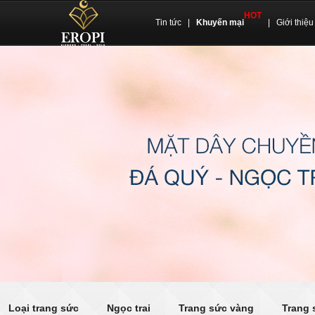
HOT
Tin tức
|
Khuyến mại
|
Giới thiệu
Loại trang sức
Ngọc trai
Trang sức vàng
Trang 