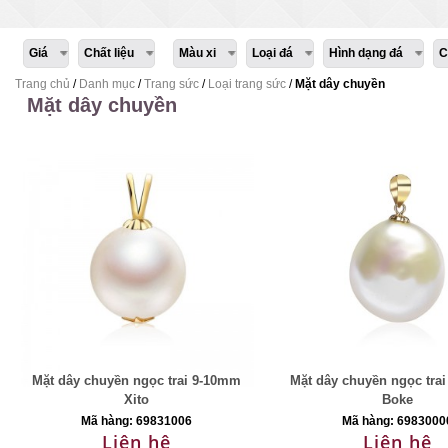
Giá
Chất liệu
Màu xi
Loại đá
Hình dạng đá
C
Trang chủ
/
Danh mục
/
Trang sức
/
Loại trang sức
/
Mặt dây chuyền
Mặt dây chuyền
Mặt dây chuyền ngọc trai 9-10mm
Mặt dây chuyền ngọc tra
Xito
Boke
Mã hàng: 69831006
Mã hàng: 6983000
Liên hệ
Liên hệ