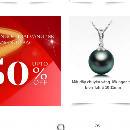
Mặt dây chuyền vàng 18k ngọc t
biển Tahiti 10-11mm
Mã hàng:63931090