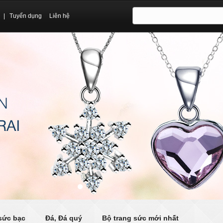
|
Tuyển dụng
Liên hệ
sức bạc
Đá, Đá quý
Bộ trang sức mới nhất