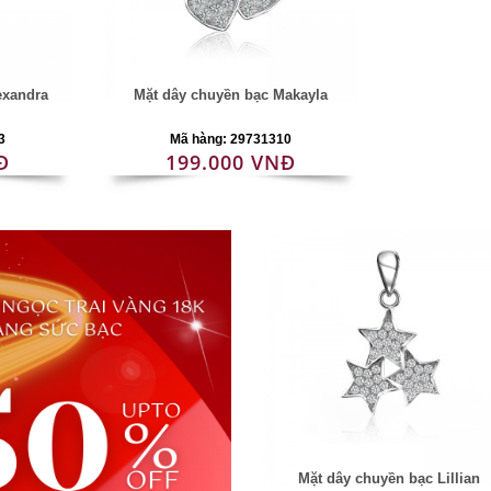
exandra
Mặt dây chuyền bạc Makayla
3
Mã hàng: 29731310
Đ
199.000 VNĐ
Mặt dây chuyền bạc Lillian