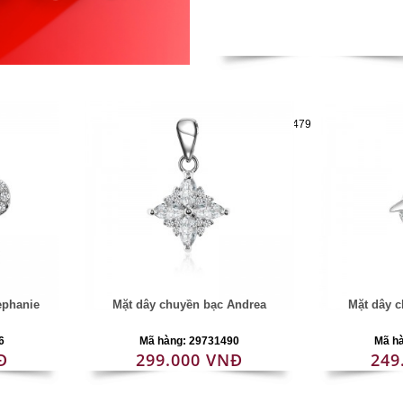
Mã hàng:29731479
ephanie
Mặt dây chuyền bạc Andrea
Mặt dây c
6
Mã hàng: 29731490
Mã h
Đ
299.000 VNĐ
249