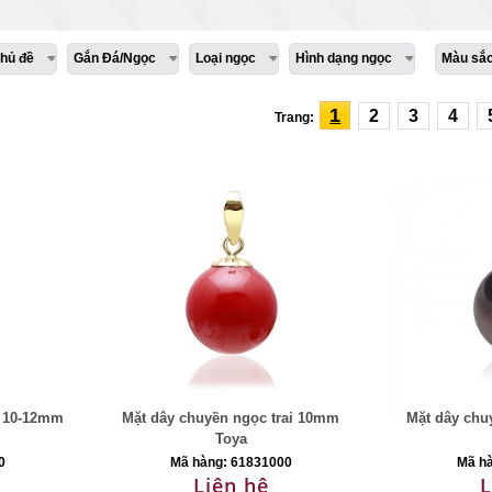
hủ đề
Gắn Đá/Ngọc
Loại ngọc
Hình dạng ngọc
Màu sắc
1
2
3
4
Trang:
i 10-12mm
Mặt dây chuyền ngọc trai 10mm
Mặt dây chuy
Toya
0
Mã hàng: 61831000
Mã h
Liên hệ
L