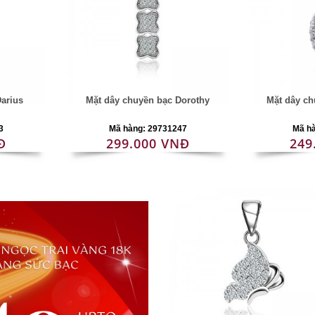
arius
Mặt dây chuyền bạc Dorothy
Mặt dây ch
3
Mã hàng: 29731247
Mã h
Đ
299.000 VNĐ
249