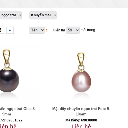
 ngọc trai
Khuyến mại
5
mỗi trang
Hiển thị
ền ngọc trai Glee 8-
Mặt dây chuyền ngọc trai Fote 9-
9mm
10mm
àng: 69831022
Mã hàng: 69838000
iên hệ
Liên hệ