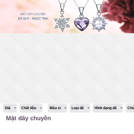
Giá
Chất liệu
Màu xi
Loại đá
Hình dạng đá
Chủ
Mặt dây chuyền