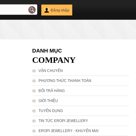
Đăng nhập
DANH MỤC
COMPANY
VẬN CHUYỂN
PHƯƠNG THỨC THANH TOÁN
ĐỔI TRẢ HÀNG
GIỚI THIỆU
TUYỂN DỤNG
TIN TỨC EROPI JEWELLERY
EROPI JEWELLERY - KHUYẾN MẠI