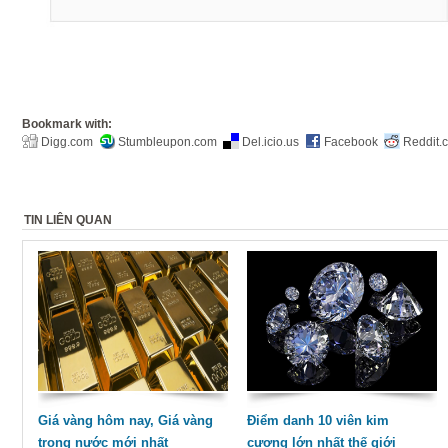
Bookmark with:
Digg.com
Stumbleupon.com
Del.icio.us
Facebook
Reddit.
TIN LIÊN QUAN
Giá vàng hôm nay, Giá vàng
Điểm danh 10 viên kim
trong nước mới nhất
cương lớn nhất thế giới