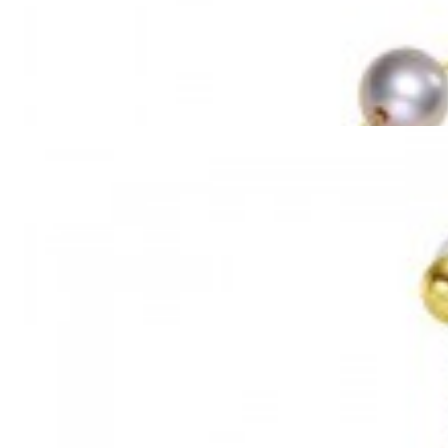
Mã hàng:69851039