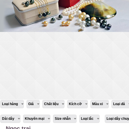
Loại hàng
Giá
Chất liệu
Kích cỡ
Màu xi
Loại đá
Dài dây
Khuyến mại
Size nhẫn
Loại lắc
Loại dây chu
Ngọc trai