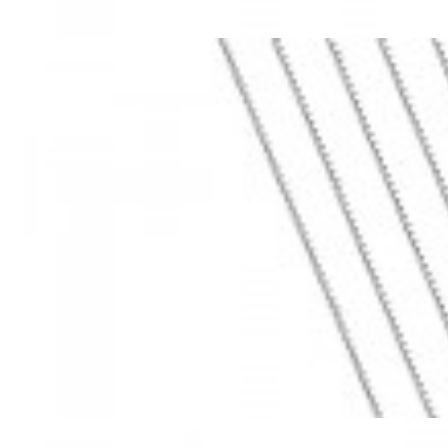
Mã hàng:69283022