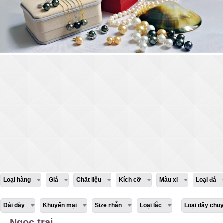
Loại hàng
Giá
Chất liệu
Kích cỡ
Màu xi
Loại đá
Dài dây
Khuyến mại
Size nhẫn
Loại lắc
Loại dây chu
Ngọc trai