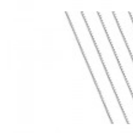
Mã hàng:69283022