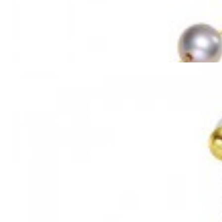
Mã hàng:69851039