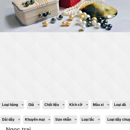
Loại hàng
Giá
Chất liệu
Kích cỡ
Màu xi
Loại đá
Dài dây
Khuyến mại
Size nhẫn
Loại lắc
Loại dây chu
Ngọc trai