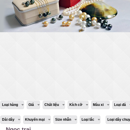
Loại hàng
Giá
Chất liệu
Kích cỡ
Màu xi
Loại đá
Dài dây
Khuyến mại
Size nhẫn
Loại lắc
Loại dây chu
Ngọc trai