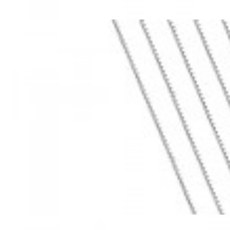
Mã hàng:69283022