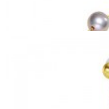
Mã hàng:69851039