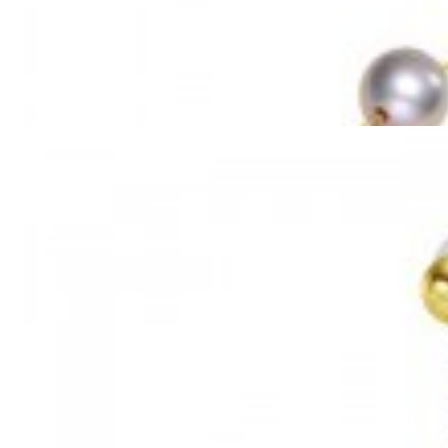
Mã hàng:69851039