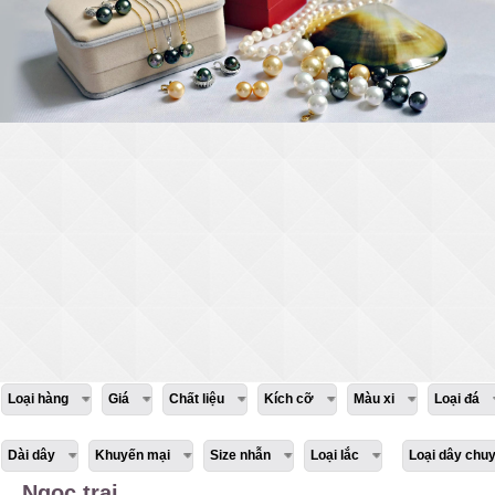
Loại hàng
Giá
Chất liệu
Kích cỡ
Màu xi
Loại đá
Dài dây
Khuyến mại
Size nhẫn
Loại lắc
Loại dây chu
Ngọc trai