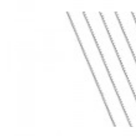
Mã hàng:69283022