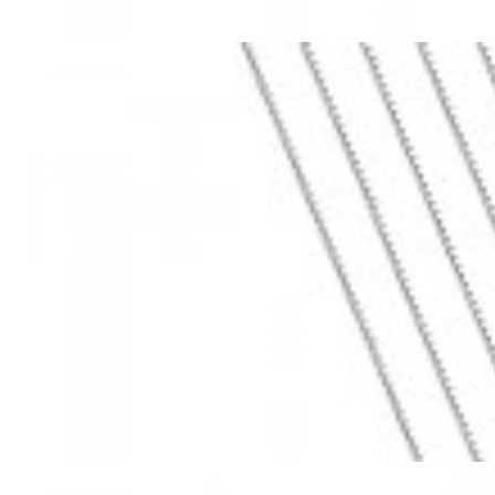
Mã hàng:69283022