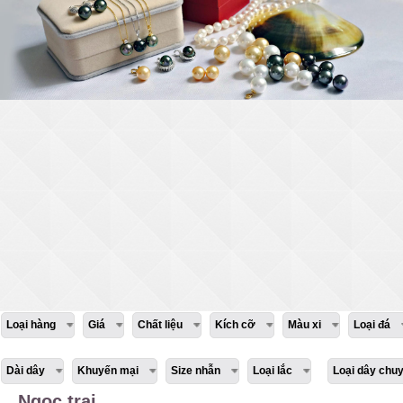
Loại hàng
Giá
Chất liệu
Kích cỡ
Màu xi
Loại đá
Dài dây
Khuyến mại
Size nhẫn
Loại lắc
Loại dây chu
Ngọc trai