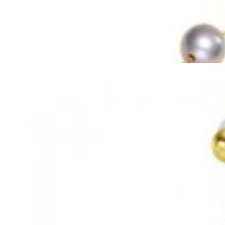
Mã hàng:69851039