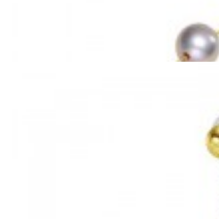
Mã hàng:69851039