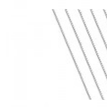
Mã hàng:69283022