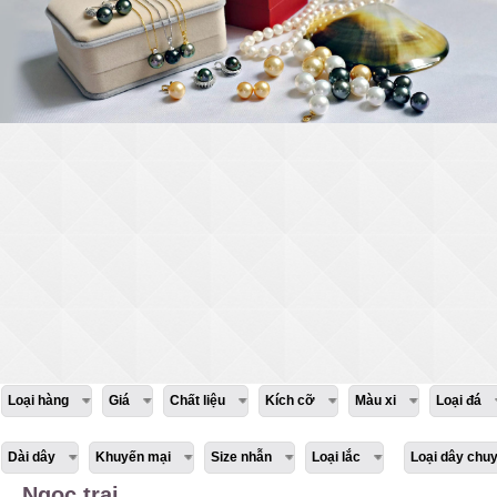
Loại hàng
Giá
Chất liệu
Kích cỡ
Màu xi
Loại đá
Dài dây
Khuyến mại
Size nhẫn
Loại lắc
Loại dây chu
Ngọc trai