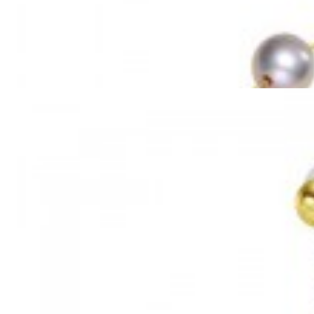
Mã hàng:69851039