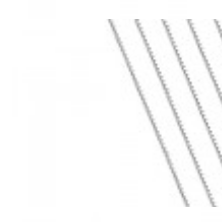
Mã hàng:69283022