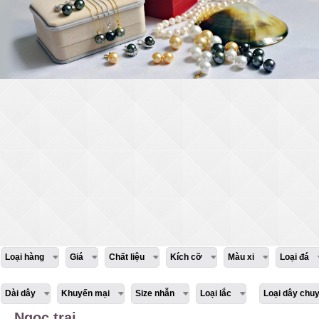
Loại hàng
Giá
Chất liệu
Kích cỡ
Màu xi
Loại đá
Dài dây
Khuyến mại
Size nhẫn
Loại lắc
Loại dây chu
Ngọc trai