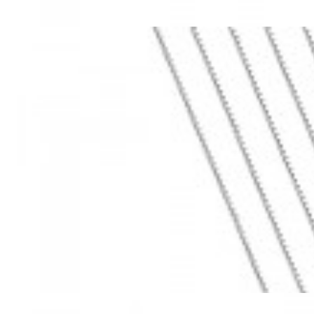
Mã hàng:69283022