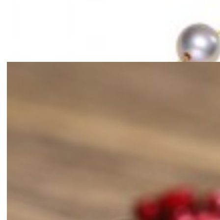
Mã hàng:69851039