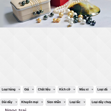
Loại hàng
Giá
Chất liệu
Kích cỡ
Màu xi
Loại đá
Dài dây
Khuyến mại
Size nhẫn
Loại lắc
Loại dây chu
Ngọc trai