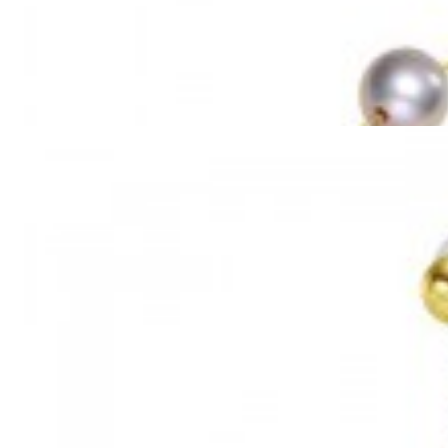
Mã hàng:69851039