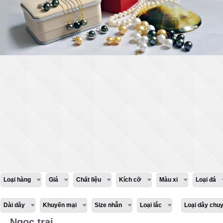
Loại hàng
Giá
Chất liệu
Kích cỡ
Màu xi
Loại đá
Dài dây
Khuyến mại
Size nhẫn
Loại lắc
Loại dây chu
Ngọc trai