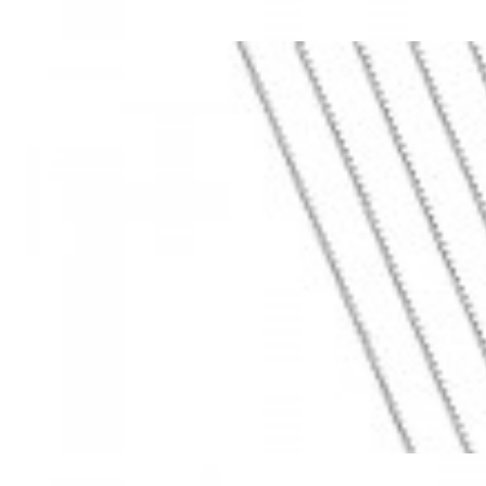
Mã hàng:69283022