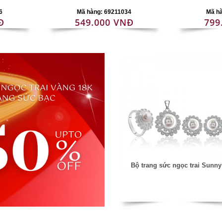
6
Mã hàng: 69211034
Mã h
Đ
549.000 VNĐ
799
Bộ trang sức ngọc trai Sunny