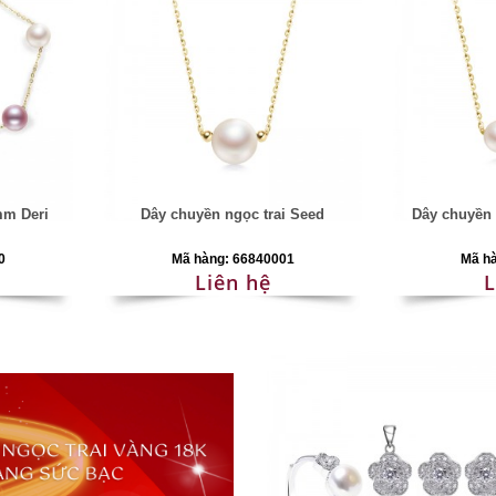
mm Deri
Dây chuyền ngọc trai Seed
Dây chuyền 
0
Mã hàng: 66840001
Mã h
Liên hệ
L