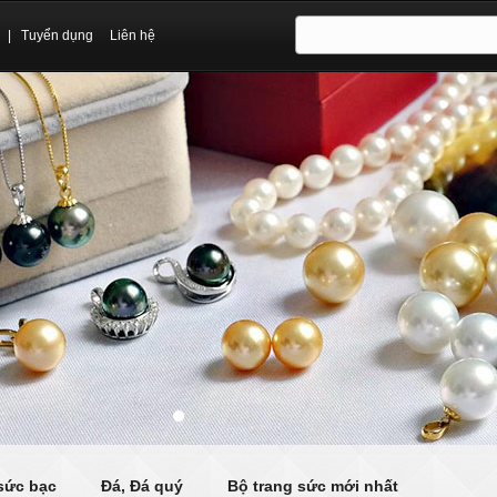
|
Tuyển dụng
Liên hệ
sức bạc
Đá, Đá quý
Bộ trang sức mới nhất