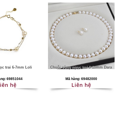
ọc trai 6-7mm Loli
Chuỗi vòng ngọc trai 9-10mm Dara
àng: 69851044
Mã hàng: 69482000
iên hệ
Liên hệ