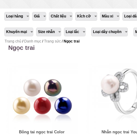
Loại hàng
Giá
Chất liệu
Kích cỡ
Màu xi
Loại đá
Khuyến mại
Size nhẫn
Loại lắc
Loại dây chuyền
Trang chủ
/
Danh mục
/
Trang sức
/
Ngọc trai
Ngọc trai
Bông tai ngọc trai Color
Nhẫn ngọc trai Yo