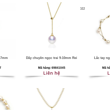
Mã hàng:69283022
6-7mm
Dây chuyền ngọc trai 9-10mm Rei
Lắc tay ng
7
Mã hàng: 69841045
Mã h
Liên hệ
L