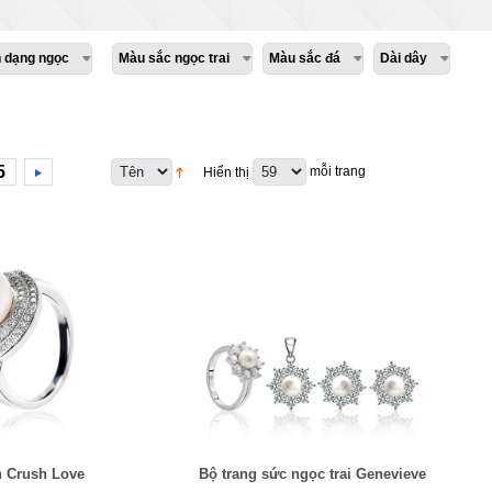
h dạng ngọc
Màu sắc ngọc trai
Màu sắc đá
Dài dây
5
mỗi trang
Hiển thị
 Crush Love
Bộ trang sức ngọc trai Genevieve