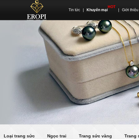
HOT
Tin tức
|
Khuyến mại
|
Giới thiệu
Loại trang sức
Ngọc trai
Trang sức vàng
Trang 