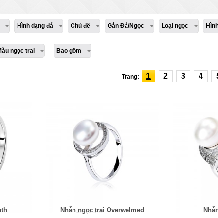
Hình dạng đá
Chủ đề
Gắn Đá/Ngọc
Loại ngọc
Hìn
Màu ngọc trai
Bao gồm
1
2
3
4
Trang:
uth
Nhẫn ngọc trai Overwelmed
Nhẫn