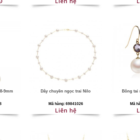
Đ
Liên hệ
L
y 8-9mm
Dây chuyền ngọc trai Nilo
Bông tai 
8
Mã hàng: 69841026
Mã h
Liên hệ
L