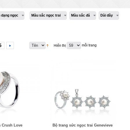
h dạng ngọc
Màu sắc ngọc trai
Màu sắc đá
Dài dây
5
mỗi trang
Hiển thị
 Crush Love
Bộ trang sức ngọc trai Genevieve