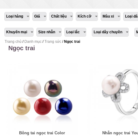
Loại hàng
Giá
Chất liệu
Kích cỡ
Màu xi
Loại đá
Khuyến mại
Size nhẫn
Loại lắc
Loại dây chuyền
Trang chủ
/
Danh mục
/
Trang sức
/
Ngọc trai
Ngọc trai
Bông tai ngọc trai Color
Nhẫn ngọc trai Yo