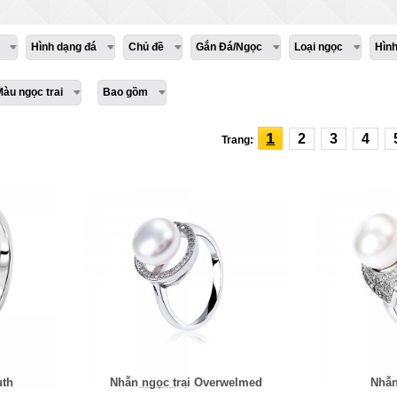
Hình dạng đá
Chủ đề
Gắn Đá/Ngọc
Loại ngọc
Hìn
Màu ngọc trai
Bao gồm
1
2
3
4
Trang:
uth
Nhẫn ngọc trai Overwelmed
Nhẫn