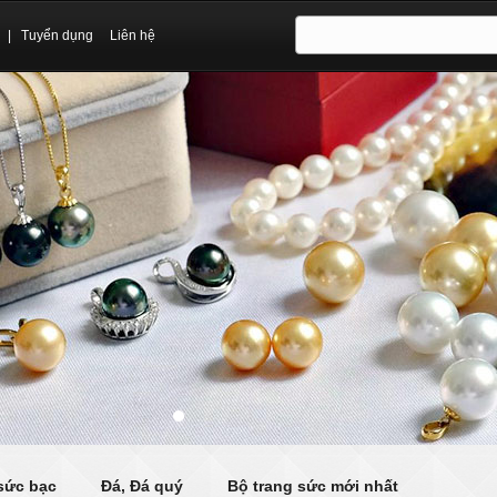
|
Tuyển dụng
Liên hệ
sức bạc
Đá, Đá quý
Bộ trang sức mới nhất