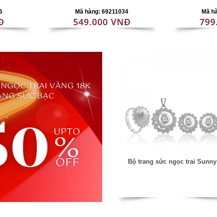
6
Mã hàng: 69211034
Mã h
Đ
549.000 VNĐ
799
Bộ trang sức ngọc trai Sunny