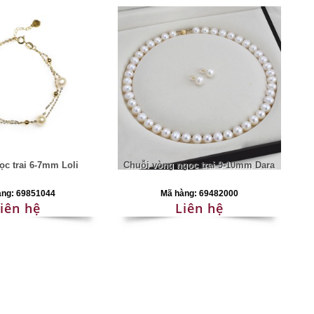
ọc trai 6-7mm Loli
Chuỗi vòng ngọc trai 9-10mm Dara
àng: 69851044
Mã hàng: 69482000
iên hệ
Liên hệ