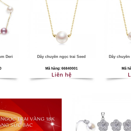
mm Deri
Dây chuyền ngọc trai Seed
Dây chuyền 
0
Mã hàng: 66840001
Mã h
Liên hệ
L