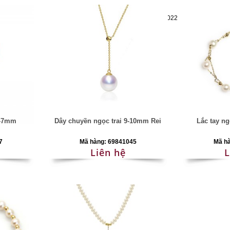
Mã hàng:69283022
6-7mm
Dây chuyền ngọc trai 9-10mm Rei
Lắc tay ng
7
Mã hàng: 69841045
Mã h
Liên hệ
L