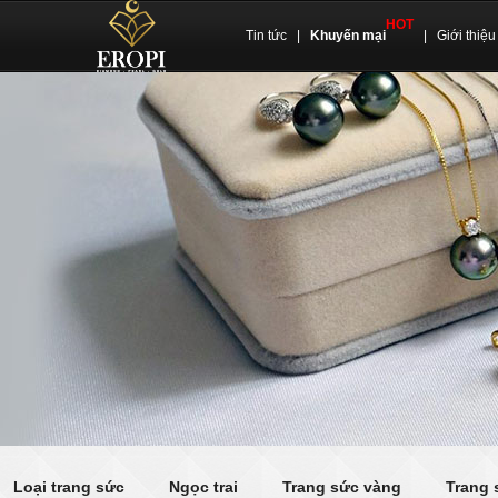
HOT
Tin tức
|
Khuyến mại
|
Giới thiệu
Loại trang sức
Ngọc trai
Trang sức vàng
Trang 