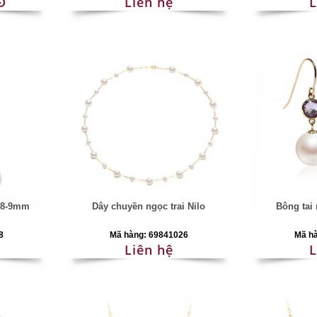
Đ
Liên hệ
L
y 8-9mm
Dây chuyền ngọc trai Nilo
Bông tai 
8
Mã hàng: 69841026
Mã h
Liên hệ
L