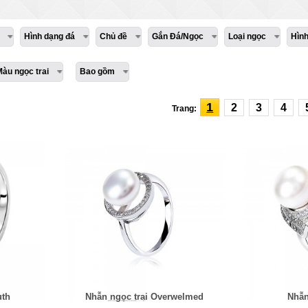
Hình dạng đá
Chủ đề
Gắn Đá/Ngọc
Loại ngọc
Hìn
Màu ngọc trai
Bao gồm
1
2
3
4
Trang:
uth
Nhẫn ngọc trai Overwelmed
Nhẫn