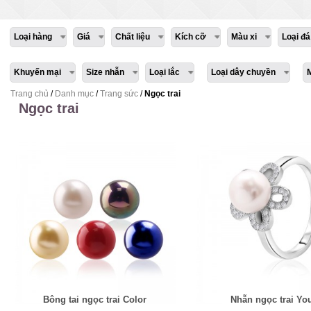
Loại hàng
Giá
Chất liệu
Kích cỡ
Màu xi
Loại đá
Khuyến mại
Size nhẫn
Loại lắc
Loại dây chuyền
Trang chủ
/
Danh mục
/
Trang sức
/
Ngọc trai
Ngọc trai
Bông tai ngọc trai Color
Nhẫn ngọc trai Yo