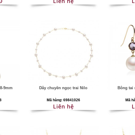
Đ
Liên hệ
L
y 8-9mm
Dây chuyền ngọc trai Nilo
Bông tai 
8
Mã hàng: 69841026
Mã h
Liên hệ
L