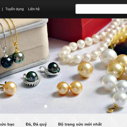
|
Tuyển dụng
Liên hệ
sức bạc
Đá, Đá quý
Bộ trang sức mới nhất