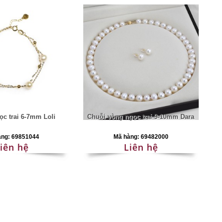
ọc trai 6-7mm Loli
Chuỗi vòng ngọc trai 9-10mm Dara
àng: 69851044
Mã hàng: 69482000
iên hệ
Liên hệ