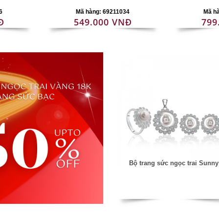
6
Mã hàng: 69211034
Mã h
Đ
549.000 VNĐ
799
Bộ trang sức ngọc trai Sunny