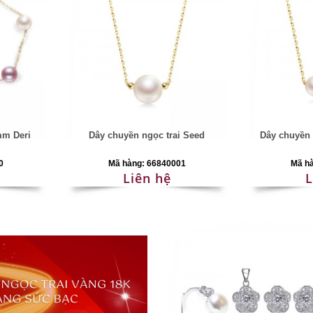
mm Deri
Dây chuyền ngọc trai Seed
Dây chuyền 
0
Mã hàng: 66840001
Mã h
Liên hệ
L