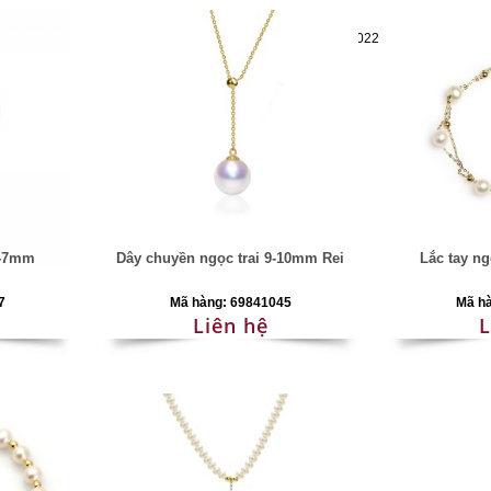
Mã hàng:69283022
6-7mm
Dây chuyền ngọc trai 9-10mm Rei
Lắc tay ng
7
Mã hàng: 69841045
Mã h
Liên hệ
L