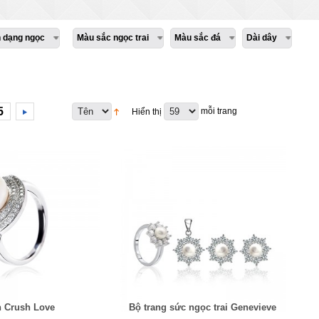
h dạng ngọc
Màu sắc ngọc trai
Màu sắc đá
Dài dây
5
mỗi trang
Hiển thị
 Crush Love
Bộ trang sức ngọc trai Genevieve