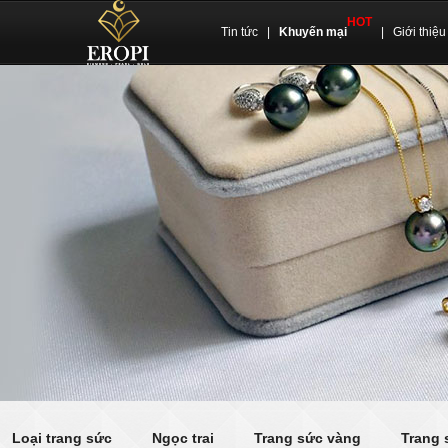
HOT
Tin tức
|
Khuyến mại
|
Giới thiệu
Loại trang sức
Ngọc trai
Trang sức vàng
Trang 