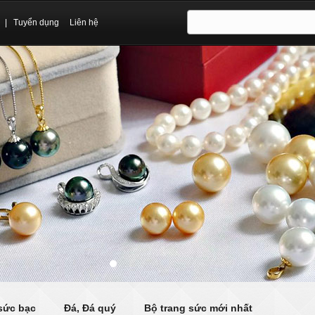
|
Tuyển dụng
Liên hệ
sức bạc
Đá, Đá quý
Bộ trang sức mới nhất