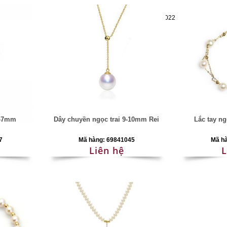
Mã hàng:69283022
6-7mm
Dây chuyền ngọc trai 9-10mm Rei
Lắc tay ng
7
Mã hàng: 69841045
Mã h
Liên hệ
L