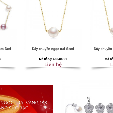
mm Deri
Dây chuyền ngọc trai Seed
Dây chuyền 
0
Mã hàng: 66840001
Mã h
Liên hệ
L