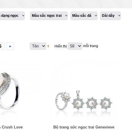
h dạng ngọc
Màu sắc ngọc trai
Màu sắc đá
Dài dây
5
mỗi trang
Hiển thị
 Crush Love
Bộ trang sức ngọc trai Genevieve