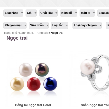
Loại hàng
Giá
Chất liệu
Kích cỡ
Màu xi
Loại đá
Khuyến mại
Size nhẫn
Loại lắc
Loại dây chuyền
Trang chủ
/
Danh mục
/
Trang sức
/
Ngọc trai
Ngọc trai
Bông tai ngọc trai Color
Nhẫn ngọc trai Yo