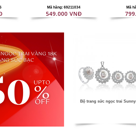
6
Mã hàng: 69211034
Mã h
Đ
549.000 VNĐ
799
Bộ trang sức ngọc trai Sunny