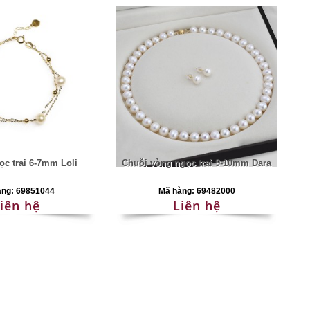
ọc trai 6-7mm Loli
Chuỗi vòng ngọc trai 9-10mm Dara
àng: 69851044
Mã hàng: 69482000
iên hệ
Liên hệ