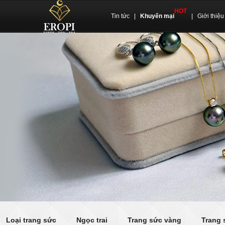
HOT
Tin tức
|
Khuyến mại
|
Giới thiệu
Loại trang sức
Ngọc trai
Trang sức vàng
Trang 