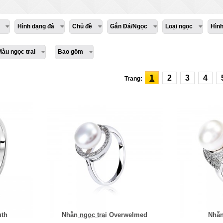
Hình dạng đá
Chủ đề
Gắn Đá/Ngọc
Loại ngọc
Hìn
Màu ngọc trai
Bao gồm
1
2
3
4
Trang:
uth
Nhẫn ngọc trai Overwelmed
Nhẫn