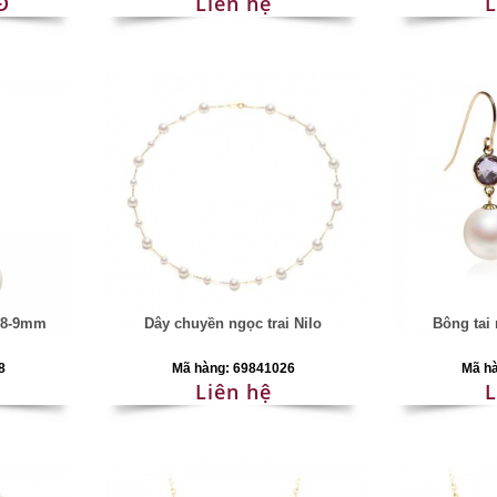
Đ
Liên hệ
L
y 8-9mm
Dây chuyền ngọc trai Nilo
Bông tai 
8
Mã hàng: 69841026
Mã h
Liên hệ
L