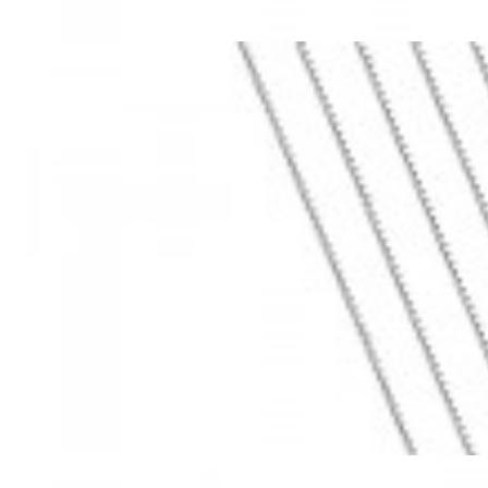
Mã hàng:69283022