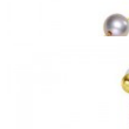
Mã hàng:69851039