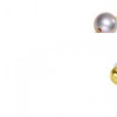
Mã hàng:69851039