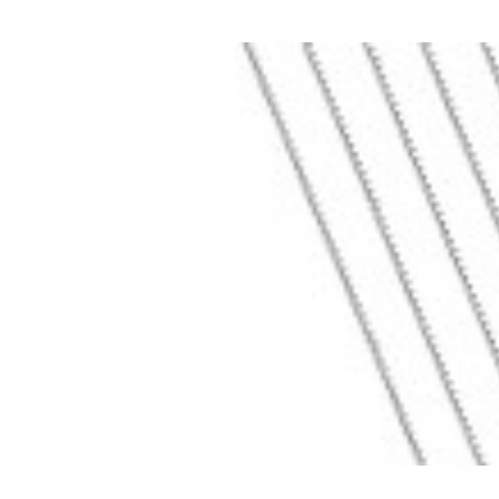
Mã hàng:69283022