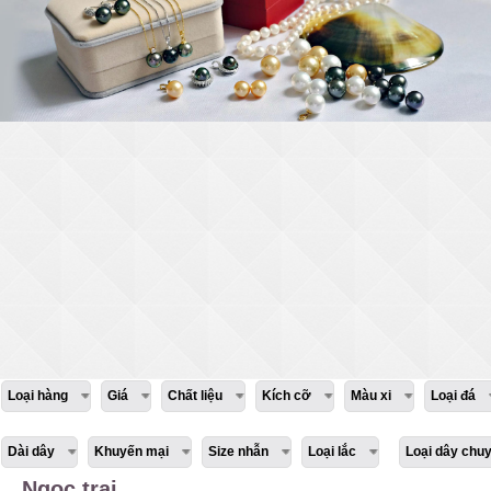
Loại hàng
Giá
Chất liệu
Kích cỡ
Màu xi
Loại đá
Dài dây
Khuyến mại
Size nhẫn
Loại lắc
Loại dây chu
Ngọc trai