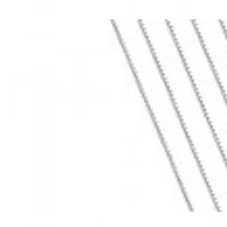
Mã hàng:69283022