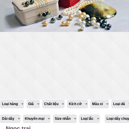
Loại hàng
Giá
Chất liệu
Kích cỡ
Màu xi
Loại đá
Dài dây
Khuyến mại
Size nhẫn
Loại lắc
Loại dây chu
Ngọc trai