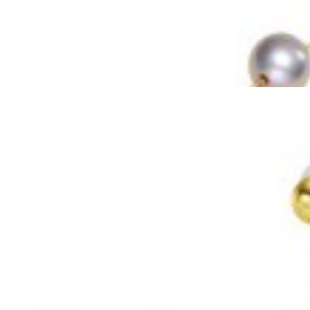
Mã hàng:69851039