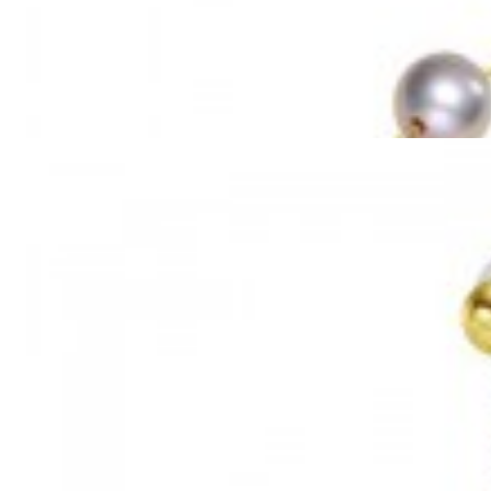
Mã hàng:69851039