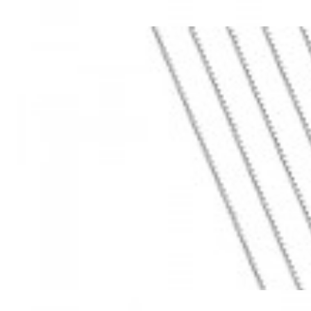
Mã hàng:69283022