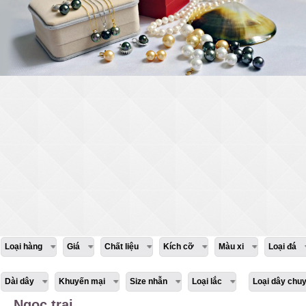
Loại hàng
Giá
Chất liệu
Kích cỡ
Màu xi
Loại đá
Dài dây
Khuyến mại
Size nhẫn
Loại lắc
Loại dây chu
Ngọc trai