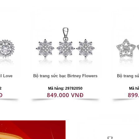
il Love
Bộ trang sức bạc Birtney Flowers
Bộ trang s
2
Mã hàng: 29782050
Mã h
Đ
849.000 VNĐ
899