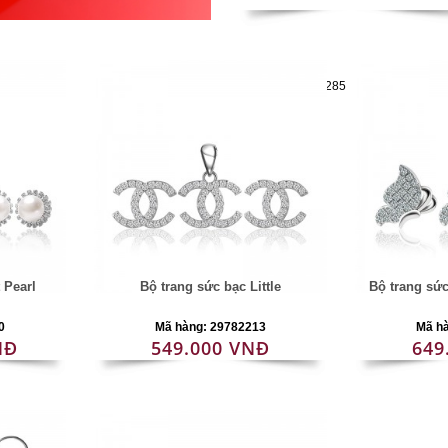
Mã hàng:29782285
 Pearl
Bộ trang sức bạc Little
Bộ trang sứ
0
Mã hàng: 29782213
Mã h
NĐ
549.000 VNĐ
649