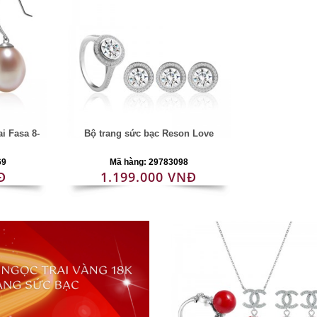
i Fasa 8-
Bộ trang sức bạc Reson Love
69
Mã hàng: 29783098
Đ
1.199.000 VNĐ