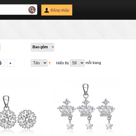
Đăng nhập
Bao gồm
5
mỗi trang
Hiển thị