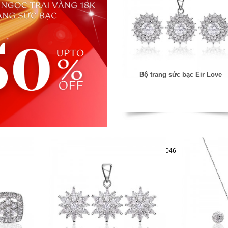
Bộ trang sức bạc Eir Love
Mã hàng:29782046