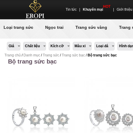
HOT
Tin tức
|
Khuyến mại
|
Giới thiệu
Loại trang sức
Ngọc trai
Trang sức vàng
Trang 
Giá
Chất liệu
Kích cỡ
Màu xi
Loại đá
Hình dạ
Trang chủ
/
Danh mục
/
Trang sức
/
Trang sức bạc
/
Bộ trang sức bạc
Bộ trang sức bạc