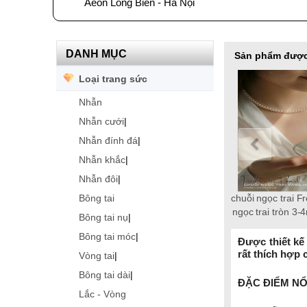
Aeon Long Biên - Hà Nội
DANH MỤC
Sản phẩm được
Loại trang sức
Nhẫn
Nhẫn cưới
|
Nhẫn đính đá
|
Nhẫn khắc
|
Nhẫn đôi
|
Bông tai
Bông tai ngọc trai Freshwater
Lắc tay ngọc trai Freshwater
Lắc tay ngọc trai Freshwater
Chuỗi ngọc trai Freshwater
Chuỗi ngọc trai Freshwater
Dây chuyền ngọc trai
chuỗi ngọc trai F
tròn 10-11mm trắng vàng 18k
Freshwater tròn 6-7mm vàng
tròn 9-10mm trắng vàng 18k
tròn 9-10 mm trắng chốt bạc
tròn 6-7mm trắng vàng 18k
tròn 8-9mm hồng chốt bạc
ngọc trai tròn 3
Bông tai nụ
|
S925 xi bạch kim gắn đá CZ
18k Empire
Timeless
Fortune
Grace
S925
Bông tai móc
|
trắng 2 tầng
Được thiết kế
rất thích hợp
Vòng tai
|
Bông tai dài
|
ĐẶC ĐIỂM NỔ
Lắc - Vòng