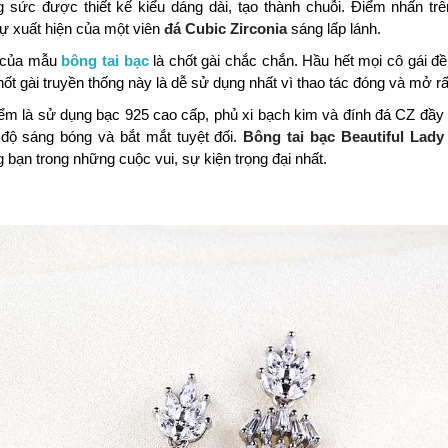
 sức được thiết kế kiểu dáng dài, tạo thành chuỗi. Điểm nhấn tr
sự xuất hiện của một viên
đá Cubic Zirconia
sáng lấp lánh.
 của mẫu
bông tai bạc
là chốt gài chắc chắn. Hầu hết mọi cô gái đề
ốt gài truyền thống này là dễ sử dụng nhất vì thao tác đóng và mở rấ
ểm là sử dụng bạc 925 cao cấp, phủ xi bạch kim và đính đá CZ đầy 
độ sáng bóng và bắt mắt tuyệt đối.
Bông tai bạc Beautiful Lady
 bạn trong những cuộc vui, sự kiện trọng đại nhất.