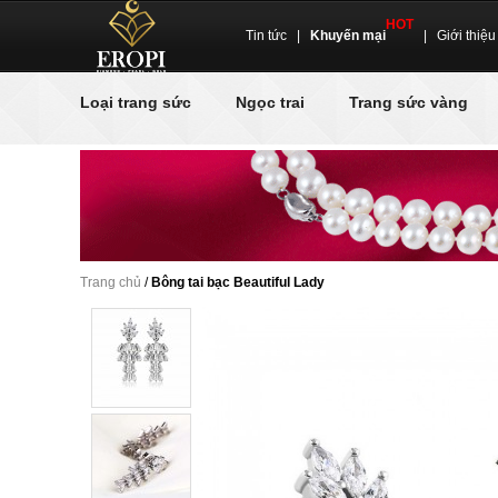
HOT
Tin tức
|
Khuyến mại
|
Giới thiệu
Loại trang sức
Ngọc trai
Trang sức vàng
Trang chủ
/
Bông tai bạc Beautiful Lady