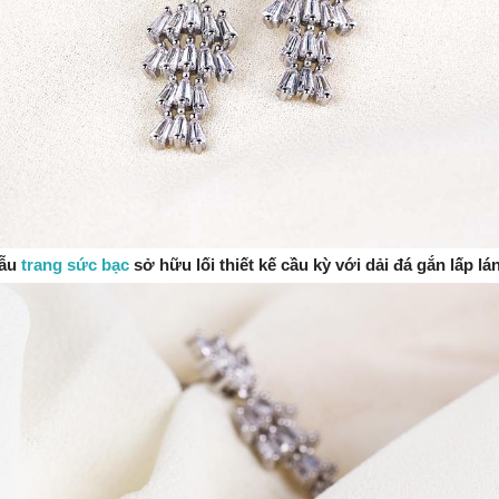
ẫu
trang sức bạc
sở hữu lối thiết kế cầu kỳ với dải đá gắn lấp lá