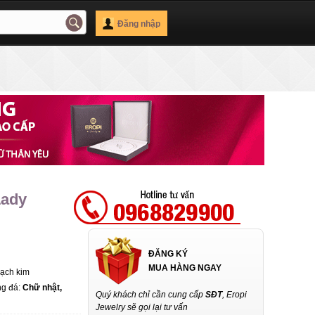
Đăng nhập
Lady
ĐĂNG KÝ
MUA HÀNG NGAY
Bạch kim
ng đá:
Chữ nhật,
Quý khách chỉ cần cung cấp
SĐT
, Eropi
Jewelry sẽ gọi lại tư vấn