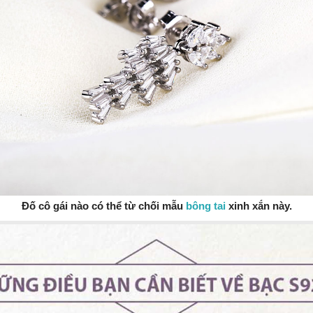
Đố cô gái nào có thể từ chối mẫu
bông tai
xinh xắn này.