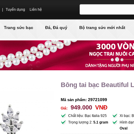
|
Tuyển dụng
Liên hệ
Trang sức bạc
Đá, Đá quý
Bộ trang sức mới nhất
Bông tai bạc Beautiful 
29721099
Mã sản phẩm:
949.000
VNĐ
Giá:
Chất liệu: Bạc Italia 925
Xi bạc: 
Trọng lượng 2:
5.1 gram
Hình dạ
Oval