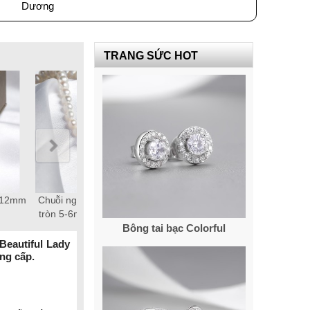
Dương
TRANG SỨC HOT
0-12mm
Chuỗi ngọc trai Freshwater
Chuỗi ngọc trai Freshwater
tròn 5-6mm trắng chốt bạc
tròn 6-7mm trắng chốt bạc
Bông tai bạc Colorful
S925 xi bạch kim gắn đá CZ
S925 xi bạch kim gắn đá CZ
trắng
trắng
Beautiful Lady
ng cấp.