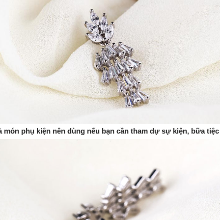
à món phụ kiện nên dùng nếu bạn cần tham dự sự kiện, bữa tiệc