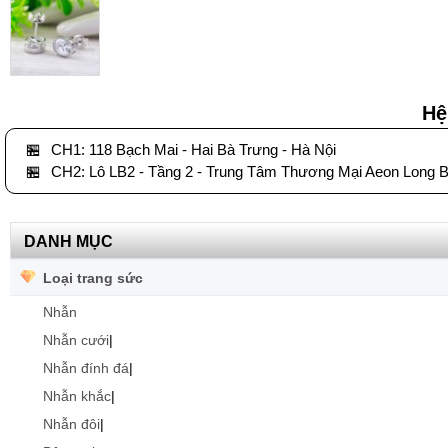
Hệ
🏪
CH1: 118 Bạch Mai - Hai Bà Trưng - Hà Nội
🏪
CH2: Lô LB2 - Tầng 2 - Trung Tâm Thương Mại Aeon Long B
DANH MỤC
Loại trang sức
Nhẫn
Nhẫn cưới
|
Nhẫn đính đá
|
Nhẫn khắc
|
Nhẫn đôi
|