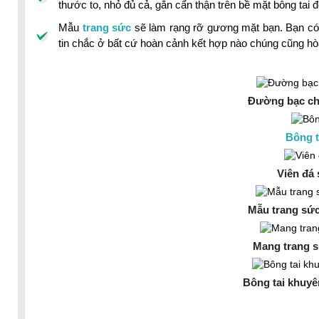
thước to, nhỏ đủ cả, gắn cẩn thận trên bề mặt bông tai đ
Mẫu
trang sức
sẽ làm rạng rỡ gương mặt bạn. Bạn có t
tin chắc ở bất cứ hoàn cảnh kết hợp nào chúng cũng h
Đường bạc chắ
Bông t
Viên đá 
Mẫu trang sức
Mang trang s
Bông tai khuyê