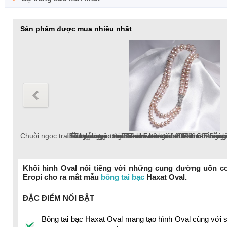
Sản phẩm được mua nhiều nhất
Lắc tay ngọc trai Freshwater tròn 10-11mm trắng
Lắc tay ngọc trai Freshwater tròn 6-7mm trắng v
Dây chuyền ngọc trai Freshwater tròn 6-7mm v
Chuỗi ngọc trai Freshwater tròn 5-6
Lắc tay ngọc trai tròn 10-12mm tr
Bông tai ngọc trai thật 8-9mm pat
Chuỗ
Khối hình Oval nổi tiếng với những cung đường uốn c
Eropi cho ra mắt mẫu
bông tai bạc
Haxat Oval.
chuỗi ngọc trai Freshwater 18k, ngọc trai tròn
ĐẶC ĐIỂM NỔI BẬT
Bông tai bạc Haxat Oval mang tạo hình Oval cùng với s