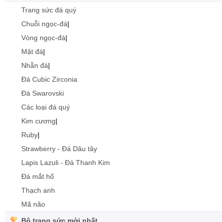
Trang sức đá quý
Chuỗi ngọc-đá
|
Vòng ngọc-đá
|
Mặt đá
|
Nhẫn đá
|
Đá Cubic Zirconia
Đá Swarovski
Các loại đá quý
Kim cương
|
Ruby
|
Strawberry - Đá Dâu tây
Lapis Lazuli - Đá Thanh Kim
Đá mắt hổ
Thạch anh
Mã não
Bộ trang sức mới nhất