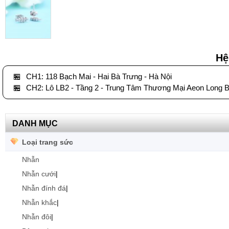
Hệ
🏪
CH1: 118 Bạch Mai - Hai Bà Trưng - Hà Nội
🏪
CH2: Lô LB2 - Tầng 2 - Trung Tâm Thương Mại Aeon Long B
DANH MỤC
Loại trang sức
Nhẫn
Nhẫn cưới
|
Nhẫn đính đá
|
Nhẫn khắc
|
Nhẫn đôi
|