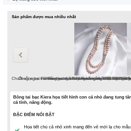
Sản phẩm được mua nhiều nhất
Chuỗi ngọc trai Freshwater tròn 8-9mm hồng chốt bạc S925 xi b
Lắc tay ngọc trai Freshwater tròn 10-11mm trắng
Lắc tay ngọc trai Freshwater tròn 6-7mm trắng v
Bông tai ngọc trai Freshwater tròn 9-10mm trắn
Dây chuyền ngọc trai Freshwater tròn 6-7mm v
Chuỗi ngọc trai Freshwater tròn 9-10 mm trắng
Bông tai bạc Kiera họa tiết hình con cá nhỏ đang tung t
cá tính, năng động.
chuỗi ngọc trai
ĐẶC ĐIỂM NỔI BẬT
Họa tiết chú cả nhỏ xinh mang đến vẻ mới lạ cho mẫu