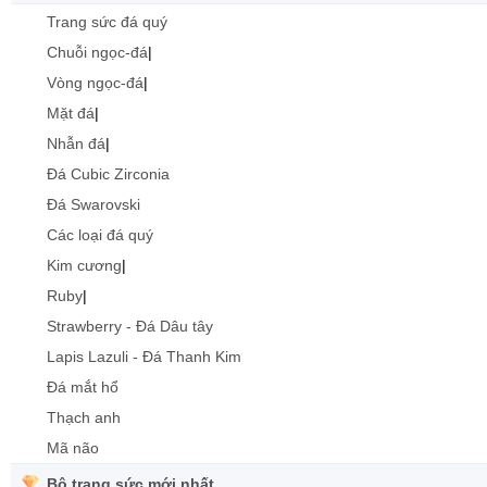
Trang sức đá quý
Chuỗi ngọc-đá
|
Vòng ngọc-đá
|
Mặt đá
|
Nhẫn đá
|
Đá Cubic Zirconia
Đá Swarovski
Các loại đá quý
Kim cương
|
Ruby
|
Strawberry - Đá Dâu tây
Lapis Lazuli - Đá Thanh Kim
Đá mắt hổ
Thạch anh
Mã não
Bộ trang sức mới nhất