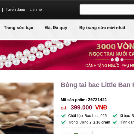
|
Tuyển dụng
Liên hệ
Trang sức bạc
Đá, Đá quý
Bộ trang sức mới nhất
Bông tai bạc Little Ban
29721421
Mã sản phẩm:
399.000
VNĐ
Giá:
Chất liệu: Bạc Italia 925
Xi bạc: 
Trọng lượng 2:
2.16 gram
Hình dạ