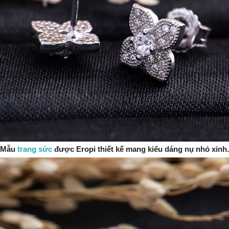
Mẫu
trang sức
được Eropi thiết kế mang kiểu dáng nụ nhỏ xinh.