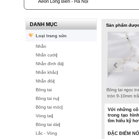
Aeon Long Biên - Hà Nội
DANH MỤC
Sản phẩm được
Loại trang sức
Nhẫn
Nhẫn cưới
|
Nhẫn đính đá
|
Nhẫn khắc
|
Nhẫn đôi
|
Bông tai
Bông tai ngọc trai Freshwater
Lắc tay ngọc trai Freshwater
Lắc tay ngọc trai Freshwater
Chuỗi ngọc trai Freshwater
Chuỗi ngọc trai Freshwater
Dây chuyền ngọc trai
chuỗi ngọc trai F
tròn 10-11mm trắng vàng 18k
Freshwater tròn 6-7mm vàng
tròn 9-10mm trắng vàng 18k
tròn 9-10 mm trắng chốt bạc
tròn 6-7mm trắng vàng 18k
tròn 8-9mm hồng chốt bạc
ngọc trai tròn 3
Bông tai nụ
|
S925 xi bạch kim gắn đá CZ
18k Empire
Timeless
Fortune
Grace
S925
Bông tai móc
|
trắng 2 tầng
Với những cô 
trong tạo hìn
Vòng tai
|
tìm hiểu kỹ hơ
Bông tai dài
|
ĐẶC ĐIỂM NỔ
Lắc - Vòng