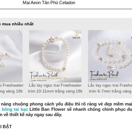
Mại Aeon Tân Phú Celadon
 mua nhiều nhất
reshwater 18k,
Bông tai ngọc trai thật 8-9mm
Lắc tay ngọc trai tròn 1
-4mm Elegance
patty
trắng
nàng chuộng phong cách yểu điệu thì rõ ràng vẻ đẹp mềm mạ
h
bông tai bạc
Little Ban Flower sẽ nhanh chóng chinh phục đ
n về thiết kế này ngay sau đây.
I BẬT