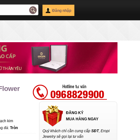
Đăng nhập
 Flower
ĐĂNG KÝ
MUA HÀNG NGAY
Bạch kim
ng đá:
Tròn
Quý khách chỉ cần cung cấp
SĐT
, Eropi
Jewelry sẽ gọi lại tư vấn