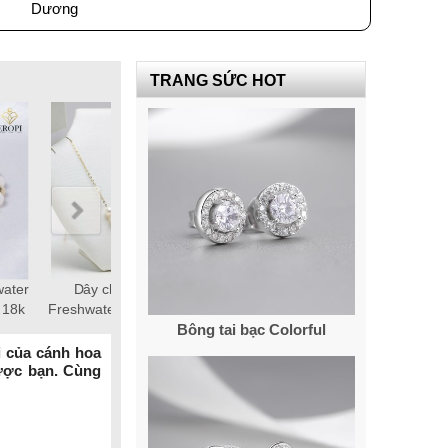
Dương
TRANG SỨC HOT
0-12mm
Chuỗi ngọc trai Freshwater
Chuỗi ngọc trai Freshwater
tròn 5-6mm trắng chốt bạc
tròn 6-7mm trắng chốt bạc
Bông tai bạc Colorful
S925 xi bạch kim gắn đá CZ
S925 xi bạch kim gắn đá CZ
trắng
trắng
i của cánh hoa
ược bạn. Cùng