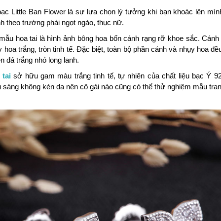
bạc Little Ban Flower là sự lựa chọn lý tưởng khi bạn khoác lên mì
inh theo trường phái ngọt ngào, thục nữ.
mẫu hoa tai là hình ảnh bông hoa bốn cánh rạng rỡ khoe sắc. Cánh 
 hoa trắng, tròn tinh tế. Đặc biệt, toàn bộ phần cánh và nhụy hoa đ
n đá trắng nhỏ long lanh.
tai
sở hữu gam màu trắng tinh tế, tự nhiên của chất liệu bạc Ý 92
sáng không kén da nên cô gái nào cũng có thể thử nghiệm mẫu tran