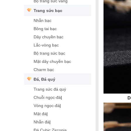
Bộ trang sức vàng
Trang sức bạc
Nhẫn bạc
Bông tai bạc
Dây chuyền bạc
Lắc-vòng bạc
Bộ trang sức bạc
Mặt dây chuyền bạc
Charm bạc
Đá, Đá quý
Trang sức đá quý
Chuỗi ngọc-đá
|
D
Vòng ngọc-đá
|
Mặt đá
|
Nhẫn đá
|
Đá Cubic Zirconia