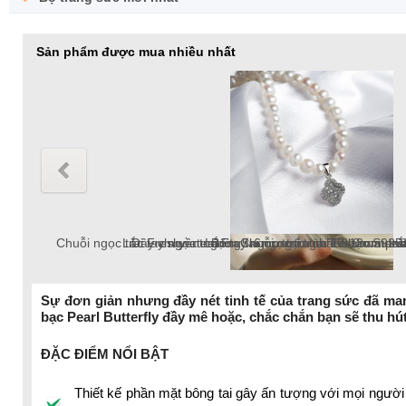
Sản phẩm được mua nhiều nhất
Chuỗi ngọc trai Freshwater tròn 5-6mm trắng chốt bạc S925 
Lắc tay ngọc trai Freshwater tròn 6-7mm trắng v
Dây chuyền ngọc trai Freshwater tròn 6-7mm v
Lắc tay ngọc trai tròn 10-12mm tr
Bông tai ngọc trai thật 8-9mm pat
Chuỗi ngọc trai Freshwater 
Sự đơn giản nhưng đầy nét tinh tế của trang sức đã man
bạc Pearl Butterfly
đầy mê hoặc, chắc chắn bạn sẽ thu hút
chuỗi ngọc trai Freshwater 18k, ngọc trai tròn
ĐẶC ĐIỂM NỔI BẬT
Thiết kế phần mặt bông tai gây ấn tượng với mọi người