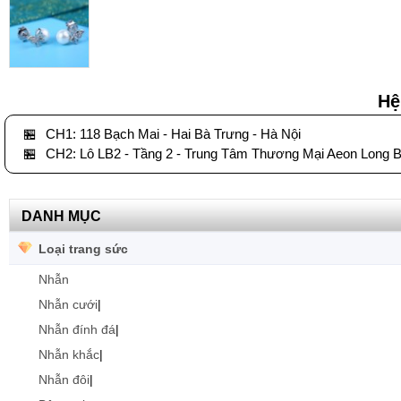
Hệ
🏪
CH1: 118 Bạch Mai - Hai Bà Trưng - Hà Nội
🏪
CH2: Lô LB2 - Tầng 2 - Trung Tâm Thương Mại Aeon Long B
DANH MỤC
Loại trang sức
Nhẫn
Nhẫn cưới
|
Nhẫn đính đá
|
Nhẫn khắc
|
Nhẫn đôi
|