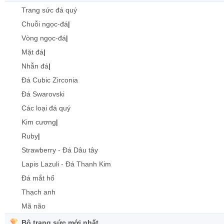
Trang sức đá quý
Chuỗi ngọc-đá
|
Vòng ngọc-đá
|
Mặt đá
|
Nhẫn đá
|
Đá Cubic Zirconia
Đá Swarovski
Các loại đá quý
Kim cương
|
Ruby
|
Strawberry - Đá Dâu tây
Lapis Lazuli - Đá Thanh Kim
Đá mắt hổ
Thạch anh
Mã não
Bộ trang sức mới nhất