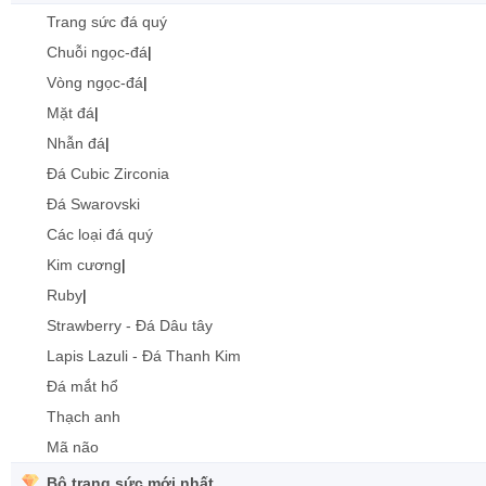
Trang sức đá quý
Chuỗi ngọc-đá
|
Vòng ngọc-đá
|
Mặt đá
|
Nhẫn đá
|
Đá Cubic Zirconia
Đá Swarovski
Các loại đá quý
Kim cương
|
Ruby
|
Strawberry - Đá Dâu tây
Lapis Lazuli - Đá Thanh Kim
Đá mắt hổ
Thạch anh
Mã não
Bộ trang sức mới nhất