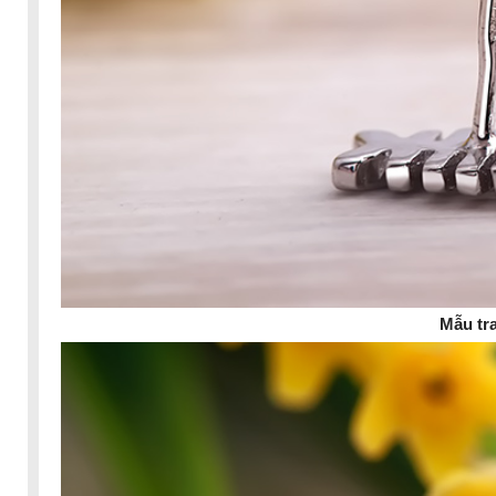
Mẫu tr