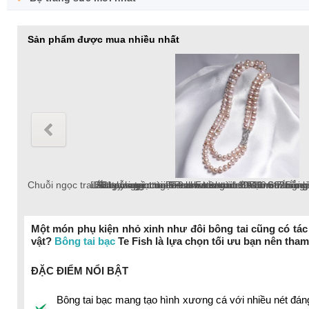
Sản phẩm được mua nhiều nhất
Chuỗi ngọc trai Freshwater tròn 5-6mm trắng chốt bạc S925 
Lắc tay ngọc trai Freshwater tròn 6-7mm trắng v
Dây chuyền ngọc trai Freshwater tròn 6-7mm v
Lắc tay ngọc trai tròn 10-12mm tr
Bông tai ngọc trai thật 8-9mm pat
Chuỗi ngọc trai Freshwater 
Một món phụ kiện nhỏ xinh như đôi bông tai cũng có tác
vật?
Bông tai bạc
Te Fish là lựa chọn tối ưu bạn nên tham
chuỗi ngọc trai Freshwater 18k, ngọc trai tròn
ĐẶC ĐIỂM NỔI BẬT
Bông tai bạc mang tạo hình xương cá với nhiều nét đáng