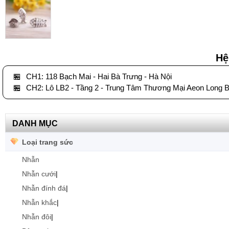
Hệ
🏪
CH1: 118 Bạch Mai - Hai Bà Trưng - Hà Nội
🏪
CH2: Lô LB2 - Tầng 2 - Trung Tâm Thương Mại Aeon Long B
DANH MỤC
Loại trang sức
Nhẫn
Nhẫn cưới
|
Nhẫn đính đá
|
Nhẫn khắc
|
Nhẫn đôi
|