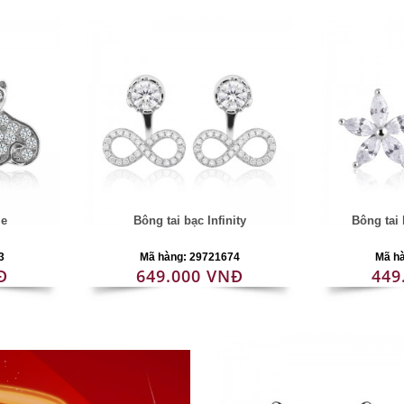
Me
Bông tai bạc Infinity
Bông tai
3
Mã hàng: 29721674
Mã h
Đ
649.000 VNĐ
449