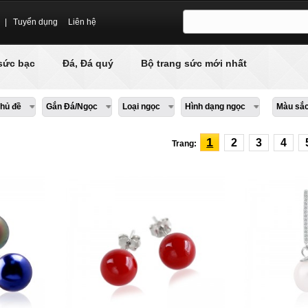
|
Tuyển dụng
Liên hệ
sức bạc
Đá, Đá quý
Bộ trang sức mới nhất
hủ đề
Gắn Đá/Ngọc
Loại ngọc
Hình dạng ngọc
Màu sắc
1
2
3
4
Trang: