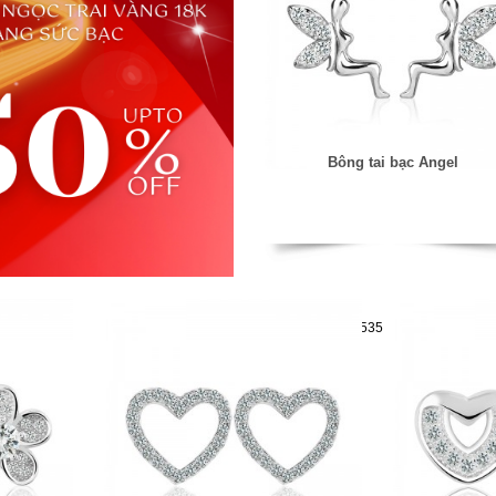
Bông tai bạc Angel
Mã hàng:29721535