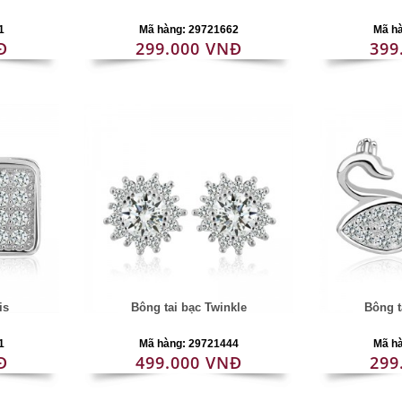
1
Mã hàng: 29721662
Mã h
Đ
299.000 VNĐ
399
is
Bông tai bạc Twinkle
Bông t
1
Mã hàng: 29721444
Mã h
Đ
499.000 VNĐ
299