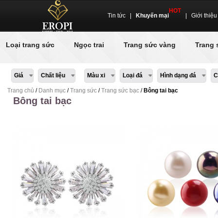
HOT
Tin tức
|
Khuyến mại
|
Giới thiệu
Loại trang sức
Ngọc trai
Trang sức vàng
Trang 
Giá
Chất liệu
Màu xi
Loại đá
Hình dạng đá
C
Trang chủ
/
Danh mục
/
Trang sức
/
Trang sức bạc
/
Bông tai bạc
Bông tai bạc