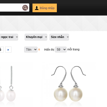
Đăng nhập
 ngọc trai
Khuyến mại
Size nhẫn
5
mỗi trang
Hiển thị