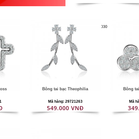
Mã hàng:61221030
ross
Bông tai bạc Theophilia
Bông ta
1
Mã hàng: 29721263
Mã h
Đ
549.000 VNĐ
349