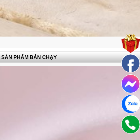
Mặt dây
SẢN PHẨM BÁN CHẠY