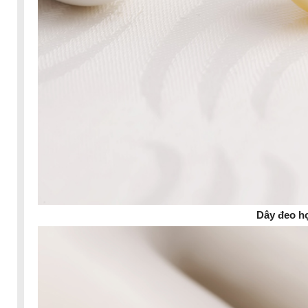
Dây đeo hợ