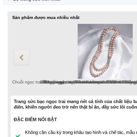
Sản phẩm được mua nhiều nhất
Lắc tay ngọc trai Freshwater tròn 10-11mm trắng
Lắc tay ngọc trai Freshwater tròn 6-7mm trắng v
Dây chuyền ngọc trai Freshwater tròn 6-7mm v
Chuỗi ngọc trai Freshwater tròn 5-6
Lắc tay ngọc trai tròn 10-12mm tr
Bông tai ngọc trai thật 8-9mm pat
Chuỗ
Trang sức bạc ngọc trai mang nét cá tính của chất liệu b
điển, khiến người đeo trở nên thật bí ẩn, đầy sức lôi cu
chuỗi ngọc trai Freshwater 18k, ngọc trai tròn
ĐẶC ĐIỂM NỔI BẬT
Không cần cầu kỳ trong khâu tạo hình và chế tác, mẫu 