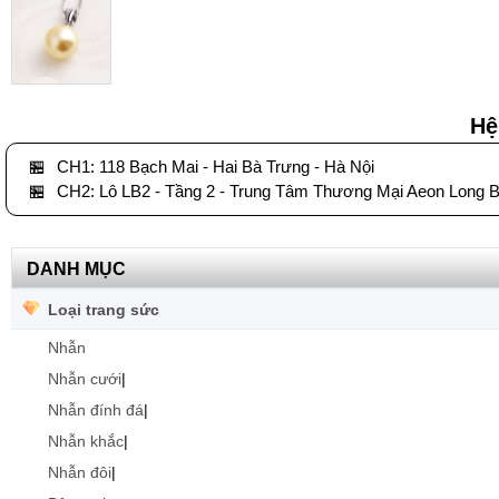
Hệ
🏪
CH1: 118 Bạch Mai - Hai Bà Trưng - Hà Nội
🏪
CH2: Lô LB2 - Tầng 2 - Trung Tâm Thương Mại Aeon Long B
DANH MỤC
Loại trang sức
Nhẫn
Nhẫn cưới
|
Nhẫn đính đá
|
Nhẫn khắc
|
Nhẫn đôi
|