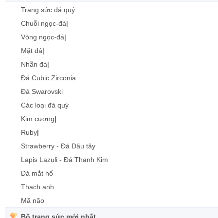
Trang sức đá quý
Chuỗi ngọc-đá
|
Vòng ngọc-đá
|
Mặt đá
|
Nhẫn đá
|
Đá Cubic Zirconia
Đá Swarovski
Các loại đá quý
Kim cương
|
Ruby
|
Strawberry - Đá Dâu tây
Lapis Lazuli - Đá Thanh Kim
Đá mắt hổ
Thạch anh
Mã não
Bộ trang sức mới nhất