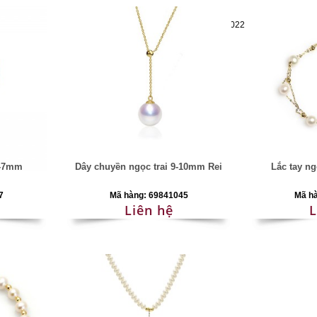
Mã hàng:69283022
6-7mm
Dây chuyền ngọc trai 9-10mm Rei
Lắc tay ng
7
Mã hàng: 69841045
Mã h
Liên hệ
L