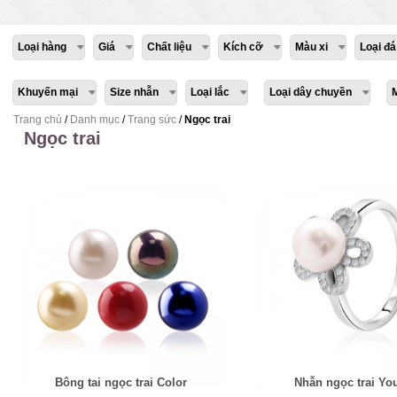
Loại hàng
Giá
Chất liệu
Kích cỡ
Màu xi
Loại đá
Khuyến mại
Size nhẫn
Loại lắc
Loại dây chuyền
Trang chủ
/
Danh mục
/
Trang sức
/
Ngọc trai
Ngọc trai
Bông tai ngọc trai Color
Nhẫn ngọc trai Yo