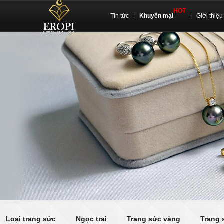
HOT
Tin tức
|
Khuyến mại
|
Giới thiệu
Loại trang sức
Ngọc trai
Trang sức vàng
Trang 