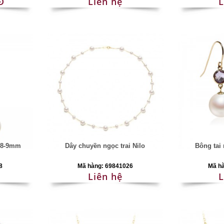
Đ
Liên hệ
L
y 8-9mm
Dây chuyền ngọc trai Nilo
Bông tai 
8
Mã hàng: 69841026
Mã h
Liên hệ
L