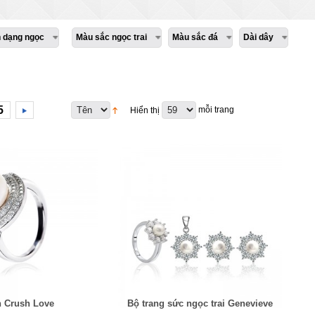
h dạng ngọc
Màu sắc ngọc trai
Màu sắc đá
Dài dây
5
mỗi trang
Hiển thị
 Crush Love
Bộ trang sức ngọc trai Genevieve