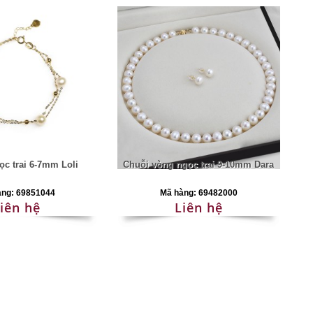
ọc trai 6-7mm Loli
Chuỗi vòng ngọc trai 9-10mm Dara
àng: 69851044
Mã hàng: 69482000
iên hệ
Liên hệ