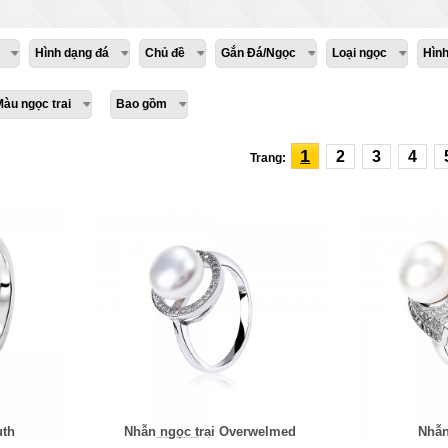
Hình dạng đá
Chủ đề
Gắn Đá/Ngọc
Loại ngọc
Hìn
Màu ngọc trai
Bao gồm
1
2
3
4
Trang:
uth
Nhẫn ngọc trai Overwelmed
Nhẫn