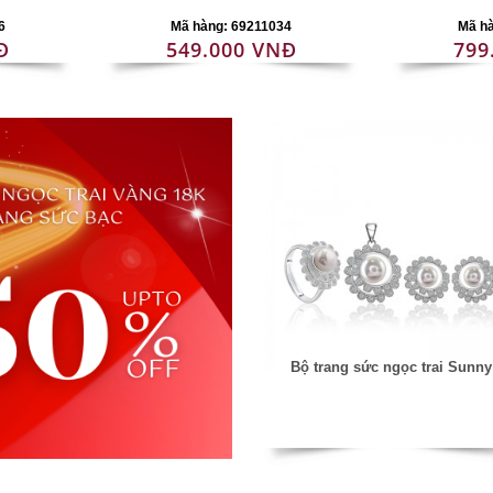
6
Mã hàng: 69211034
Mã h
Đ
549.000 VNĐ
799
Bộ trang sức ngọc trai Sunny