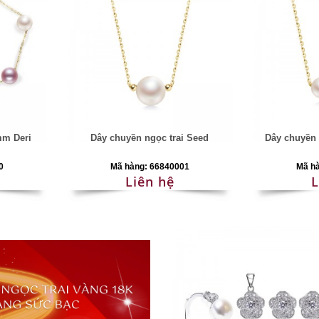
mm Deri
Dây chuyền ngọc trai Seed
Dây chuyền 
0
Mã hàng: 66840001
Mã h
Liên hệ
L