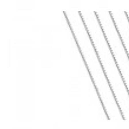
Mã hàng:69283022