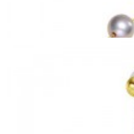
Mã hàng:69851039