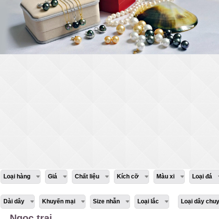
Loại hàng
Giá
Chất liệu
Kích cỡ
Màu xi
Loại đá
Dài dây
Khuyến mại
Size nhẫn
Loại lắc
Loại dây chu
Ngọc trai