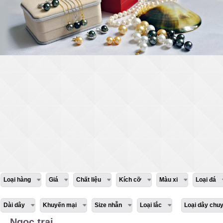
Loại hàng
Giá
Chất liệu
Kích cỡ
Màu xi
Loại đá
Dài dây
Khuyến mại
Size nhẫn
Loại lắc
Loại dây chu
Ngọc trai