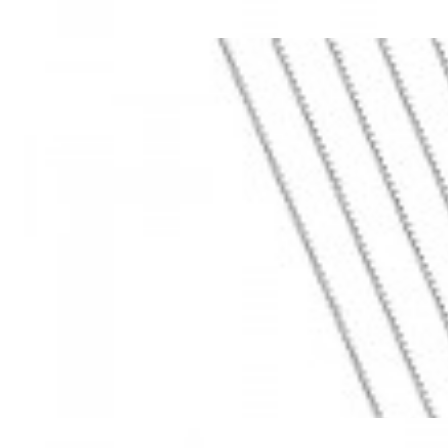
Mã hàng:69283022