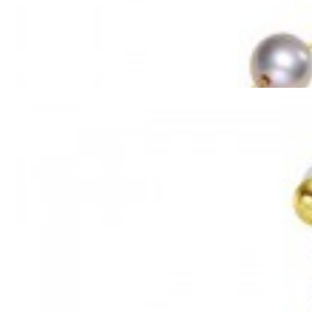
Mã hàng:69851039