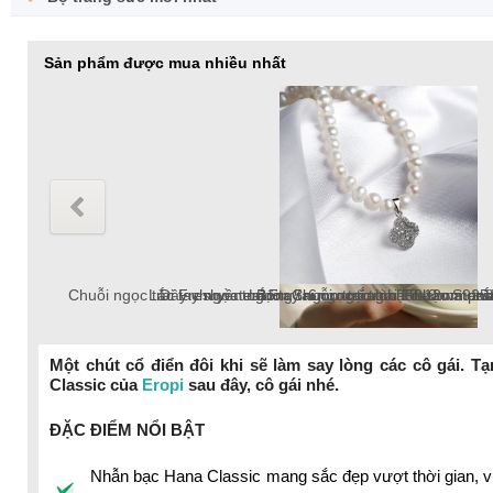
Sản phẩm được mua nhiều nhất
Chuỗi ngọc trai Freshwater tròn 6-7mm trắng chốt bạc S925 xi 
Chuỗi ngọc trai Freshwater tròn 8-9mm hồng chốt bạc S925 xi b
Chuỗi ngọc trai Freshwater tròn 5-6mm trắng chốt bạc S925 
Chuỗi ngọc trai Freshwater tròn 6-7mm trắng chốt bạc S925 
Chuỗi ngọc trai Freshwater tròn 9-10 mm trắng
Lắc tay ngọc trai tròn 10-12mm tr
Bông tai ngọc tr
Một chút cổ điển đôi khi sẽ làm say lòng các cô gái. T
Classic của
Eropi
sau đây, cô gái nhé.
ĐẶC ĐIỂM NỔI BẬT
Nhẫn bạc Hana Classic mang sắc đẹp vượt thời gian, vư