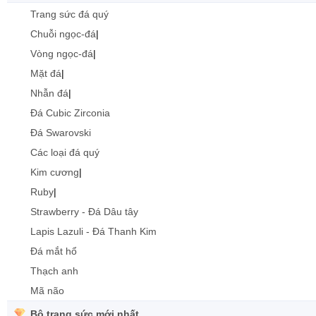
Trang sức đá quý
Chuỗi ngọc-đá
|
Vòng ngọc-đá
|
Mặt đá
|
Nhẫn đá
|
Đá Cubic Zirconia
Đá Swarovski
Các loại đá quý
Kim cương
|
Ruby
|
Strawberry - Đá Dâu tây
Lapis Lazuli - Đá Thanh Kim
Đá mắt hổ
Thạch anh
Mã não
Bộ trang sức mới nhất