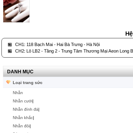
Hệ
🏪
CH1: 118 Bạch Mai - Hai Bà Trưng - Hà Nội
🏪
CH2: Lô LB2 - Tầng 2 - Trung Tâm Thương Mại Aeon Long B
DANH MỤC
Loại trang sức
Nhẫn
Nhẫn cưới
|
Nhẫn đính đá
|
Nhẫn khắc
|
Nhẫn đôi
|