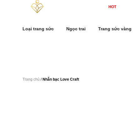
HOT
Tin tức
|
Khuyến mại
|
Giới thiệu
Loại trang sức
Ngọc trai
Trang sức vàng
Trang chủ
/
Nhẫn bạc Love Craft