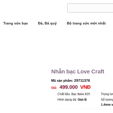
|
Tuyển dụng
Liên hệ
Trang sức bạc
Đá, Đá quý
Bộ trang sức mới nhất
Nhẫn bạc Love Craft
29711376
Mã sản phẩm:
499.000
VNĐ
Giá:
Chất liệu: Bạc Italia 925
Trọng l
Hình dạng đá:
Giọt lệ
Số lượn
1.4mm v