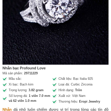
Nhẫn bạc Profound Love
Mã sản phẩm:
29711229
Mầu sắc:
Chất liệu: Bạc Italia 925
Xi bạc: Bạch kim
Loại đá: Curbic Zirconia
Trọng lượng:
3.82 gram
Hình dạng:
Tròn
Số lượng đá:
1 viên 7.0 mm
Xuất xứ: Việt Nam
và 62 viên 1.0 mm
Thương hiệu:
Eropi Jewelry
Nhẫn
đá nhô luôn chiếm được vị trí trong lòng các tín đồ