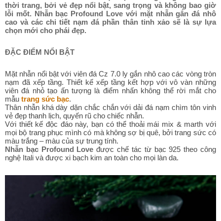
thời trang, bởi vẻ đẹp nổi bật, sang trọng và không bao giờ
lỗi mốt. Nhẫn bạc Profound Love với mặt nhẫn gắn đá nhô
cao và các chi tiết nạm đá phần thân tinh xảo sẽ là sự lựa
chọn mới cho phái đẹp.
ĐẶC ĐIỂM NỔI BẬT
Mặt nhẫn nổi bật với viên đá Cz 7.0 ly gắn nhô cao các vòng tròn
nạm đã xếp tầng. Thiết kế xếp tầng kết hợp với vô vàn những
viên đá nhỏ tạo ấn tượng là điểm nhấn không thể rời mắt cho
mẫu
trang sức bạc
.
Thân nhẫn khá dày dặn chắc chắn với dải đá nạm chìm tôn vinh
vẻ đẹp thanh lịch, quyến rũ cho chiếc nhẫn.
Với thiết kế độc đáo này, bạn có thể thoải mái mix & marth với
mọi bộ trang phục mình có mà không sợ bị quê, bởi trang sức có
màu trắng – màu của sự trung tính.
Nhẫn bạc Profound Love
được chế tác từ bạc 925 theo công
nghệ Itali và được xi bạch kim an toàn cho mọi làn da.