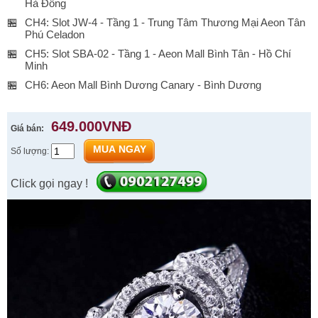
Hà Đông
🏪
CH4: Slot JW-4 - Tầng 1 - Trung Tâm Thương Mại Aeon Tân
Phú Celadon
🏪
CH5: Slot SBA-02 - Tầng 1 - Aeon Mall Bình Tân - Hồ Chí
Minh
🏪
CH6: Aeon Mall Bình Dương Canary - Bình Dương
649.000VNĐ
Giá bán:
MUA NGAY
Số lượng:
Click gọi ngay !